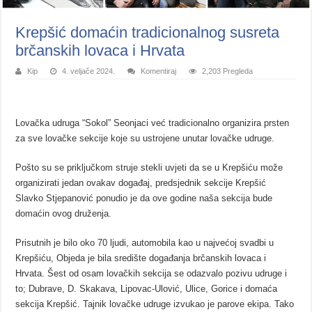
Krepšić domaćin tradicionalnog susreta
brčanskih lovaca i Hrvata
Kip
4. veljače 2024.
Komentiraj
2,203 Pregleda
Lovačka udruga “Sokol” Seonjaci već tradicionalno organizira prsten
za sve lovačke sekcije koje su ustrojene unutar lovačke udruge.
Pošto su se priključkom struje stekli uvjeti da se u Krepšiću može
organizirati jedan ovakav događaj, predsjednik sekcije Krepšić
Slavko Stjepanović ponudio je da ove godine naša sekcija bude
domaćin ovog druženja.
Prisutnih je bilo oko 70 ljudi, automobila kao u najvećoj svadbi u
Krepšiću, Objeda je bila središte događanja brčanskih lovaca i
Hrvata. Šest od osam lovačkih sekcija se odazvalo pozivu udruge i
to; Dubrave, D. Skakava, Lipovac-Ulović, Ulice, Gorice i domaća
sekcija Krepšić. Tajnik lovačke udruge izvukao je parove ekipa. Tako