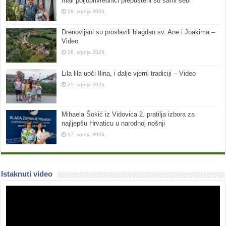
mali poljoprivrednici prepušteni su sami sebi
28. srpnja 2026.
Drenovljani su proslavili blagdan sv. Ane i Joakima –
Video
26. srpnja 2026.
Lila lila uoči Ilina, i dalje vjerni tradiciji – Video
20. srpnja 2026.
Mihaela Šokić iz Vidovica 2. pratilja izbora za
najljepšu Hrvaticu u narodnoj nošnji
17. srpnja 2026.
Istaknuti video