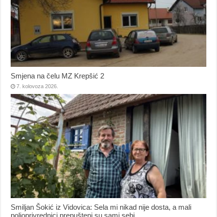
Smjena na čelu MZ Krepšić 2
7. kolovoza 2026.
Smiljan Šokić iz Vidovica: Sela mi nikad nije dosta, a mali
poljoprivrednici prepušteni su sami sebi