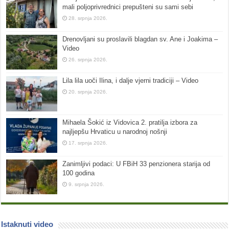
mali poljoprivrednici prepušteni su sami sebi
28. srpnja 2026.
Drenovljani su proslavili blagdan sv. Ane i Joakima –
Video
26. srpnja 2026.
Lila lila uoči Ilina, i dalje vjerni tradiciji – Video
20. srpnja 2026.
Mihaela Šokić iz Vidovica 2. pratilja izbora za
najljepšu Hrvaticu u narodnoj nošnji
17. srpnja 2026.
Zanimljivi podaci: U FBiH 33 penzionera starija od
100 godina
9. srpnja 2026.
Istaknuti video