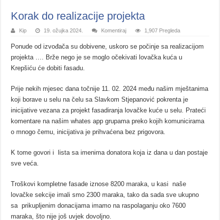
Korak do realizacije projekta
Kip
19. ožujka 2024.
Komentiraj
1,907 Pregleda
Ponude od izvođača su dobivene, uskoro se počinje sa realizacijom
projekta …. Brže nego je se moglo očekivati lovačka kuća u
Krepšiću će dobiti fasadu.
Prije nekih mjesec dana točnije 11. 02. 2024 među našim mještanima
koji borave u selu na čelu sa Slavkom Stjepanović pokrenta je
inicijative vezana za projekt fasadiranja lovačke kuće u selu. Prateći
komentare na našim whates app grupama preko kojih komunicirama
o mnogo čemu, inicijativa je prihvaćena bez prigovora.
K tome govori i lista sa imenima donatora koja iz dana u dan postaje
sve veća.
Troškovi kompletne fasade iznose 8200 maraka, u kasi naše
lovačke sekcije imali smo 2300 maraka, tako da sada sve ukupno
sa prikupljenim donacijama imamo na raspolaganju oko 7600
maraka, što nije još uvjek dovoljno.