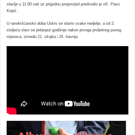
slavlje u 11.00 sati uz prigodnu propovijed predvodio je vlč. Pavo
Kopić .
U ranokršćansko doba Uskrs se slavio svake nedjelje, a od 2.
stoljeća slavi se jedanput godišnje nakon prvoga proljetnog punog
mjeseca, između 21. ožujka i 25. travnja.