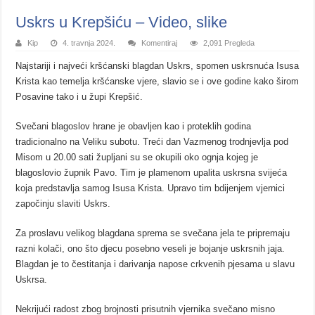
Uskrs u Krepšiću – Video, slike
Kip
4. travnja 2024.
Komentiraj
2,091 Pregleda
Najstariji i najveći kršćanski blagdan Uskrs, spomen uskrsnuća Isusa
Krista kao temelja kršćanske vjere, slavio se i ove godine kako širom
Posavine tako i u župi Krepšić.
Svečani blagoslov hrane je obavljen kao i proteklih godina
tradicionalno na Veliku subotu. Treći dan Vazmenog trodnjevlja pod
Misom u 20.00 sati župljani su se okupili oko ognja kojeg je
blagoslovio župnik Pavo. Tim je plamenom upalita uskrsna svijeća
koja predstavlja samog Isusa Krista. Upravo tim bdijenjem vjernici
započinju slaviti Uskrs.
Za proslavu velikog blagdana sprema se svečana jela te pripremaju
razni kolači, ono što djecu posebno veseli je bojanje uskrsnih jaja.
Blagdan je to čestitanja i darivanja napose crkvenih pjesama u slavu
Uskrsa.
Nekrijući radost zbog brojnosti prisutnih vjernika svečano misno