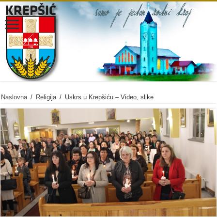
Naslovna
/
Religija
/
Uskrs u Krepšiću – Video, slike