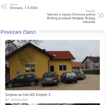
Nazad
Drenava, 7.4.2024.
Naprijed
Vjernici u mjestu Drenova pokraj
Brčkog proslavili Nedjelju Božjeg
milosrđa
Povezani članci
Smjena na čelu MZ Krepšić 2
7. kolovoza 2026.