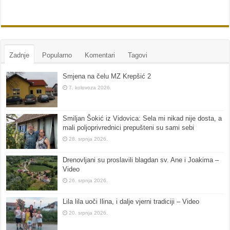
Zadnje
Popularno
Komentari
Tagovi
Smjena na čelu MZ Krepšić 2
7. kolovoza 2026.
Smiljan Šokić iz Vidovica: Sela mi nikad nije dosta, a
mali poljoprivrednici prepušteni su sami sebi
28. srpnja 2026.
Drenovljani su proslavili blagdan sv. Ane i Joakima –
Video
26. srpnja 2026.
Lila lila uoči Ilina, i dalje vjerni tradiciji – Video
20. srpnja 2026.