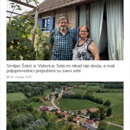
Smiljan Šokić iz Vidovica: Sela mi nikad nije dosta, a mali
poljoprivrednici prepušteni su sami sebi
28. srpnja 2026.