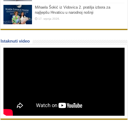
Mihaela Šokić iz Vidovica 2. pratilja izbora za
najljepšu Hrvaticu u narodnoj nošnji
17. srpnja 2026.
Istaknuti video