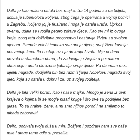
Delfa je kao malena ostala bez majke. Sa 14 godina se razboljela,
dobila je tuberkolozu koljena, zbog čega je operirana u vojnoj bolnici
u Zagrebu. Koljeno joj je fiksirano i noga je ostala kraća. Uprkos
svemu, udala se i rodila petero zdrave djece. Kao svi mi iz ovoga
kraja, zbog rata doživljava progonstvo i nastavlja živjeti sa svojom
djecom. Premda voleći jednako svu svoju djecu, svoj život kasnije
posvećuje kćeri Iki i ostaje uz nju do kraja života. Nije ni dana
provela u staračkom domu, do zadnjega je živjela u poznatom
okruženju i umrla okružena ljubavlju svoje djece. Pa da imam moć
dijeliti nagrade, dodijelila bih bez razmišljanja Nobelovu nagradu svoj
djeci koja su ostala u dobru i zlu uz svojeg roditelja.
Delfa je bila veliki borac. Kao i naše majke. Mnogo je žena iz ovih
krajeva o kojima bi se mogle pisati knjige i što sve su podnijele bez
glasa. To su hrabre žene, a mi smo njihov porod i ne smijemo to
nikada zaboraviti.
Delfo, počivala tvoja duša u miru Božjem
i pozdravi nam sve naše
mile i drage tamo gdje si preselila.