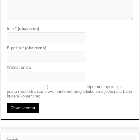
Ime
* (obavezno)
E-pošta
* (obavezno)
Web-stranica
Spremi moje ime, e-
poštu i web-stranicu u ovom internet pregledniku za sljedeći put kada
budem komentirao.