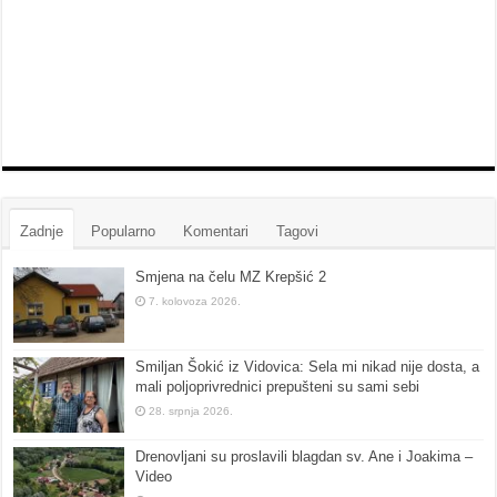
Zadnje
Popularno
Komentari
Tagovi
Smjena na čelu MZ Krepšić 2
7. kolovoza 2026.
Smiljan Šokić iz Vidovica: Sela mi nikad nije dosta, a
mali poljoprivrednici prepušteni su sami sebi
28. srpnja 2026.
Drenovljani su proslavili blagdan sv. Ane i Joakima –
Video