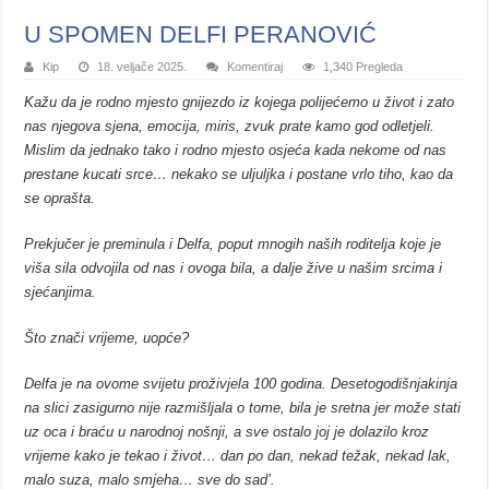
U SPOMEN DELFI PERANOVIĆ
Kip
18. veljače 2025.
Komentiraj
1,340 Pregleda
Kažu da je rodno mjesto gnijezdo iz kojega polijećemo u život i zato
nas njegova sjena, emocija, miris, zvuk prate kamo god odletjeli.
Mislim da jednako tako i rodno mjesto osjeća kada nekome od nas
prestane kucati srce… nekako se uljuljka i postane vrlo tiho, kao da
se oprašta.
Prekjučer je preminula i Delfa, poput mnogih naših roditelja koje je
viša sila odvojila od nas i ovoga bila, a dalje žive u našim srcima i
sjećanjima.
Što znači vrijeme, uopće?
Delfa je na ovome svijetu proživjela 100 godina. Desetogodišnjakinja
na slici zasigurno nije razmišljala o tome, bila je sretna jer može stati
uz oca i braću u narodnoj nošnji, a sve ostalo joj je dolazilo kroz
vrijeme kako je tekao i život… dan po dan, nekad težak, nekad lak,
malo suza, malo smjeha… sve do sad’.