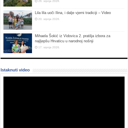
26. srpnja 2026.
Lila lila uoči Ilina, i dalje vjerni tradiciji – Video
20. srpnja 2026.
Mihaela Šokić iz Vidovica 2. pratilja izbora za
najljepšu Hrvaticu u narodnoj nošnji
17. srpnja 2026.
Istaknuti video