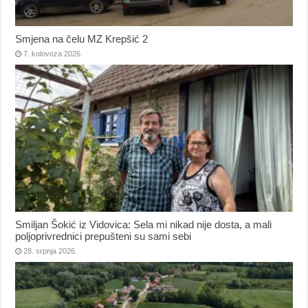
Smjena na čelu MZ Krepšić 2
7. kolovoza 2026.
Smiljan Šokić iz Vidovica: Sela mi nikad nije dosta, a mali
poljoprivrednici prepušteni su sami sebi
28. srpnja 2026.