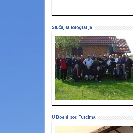
Slučajna fotografija
U Bosni pod Turcima