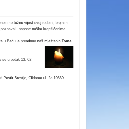
enosimo tužnu vijest svoj rodbini, brojnim
ga poznavali, napose našim krepšićanima.
ota u Beču je preminuo naš mještanin
Toma
 se u petak 13. 02.
i Pastir Brestje, Ciklama ul. 2a 10360