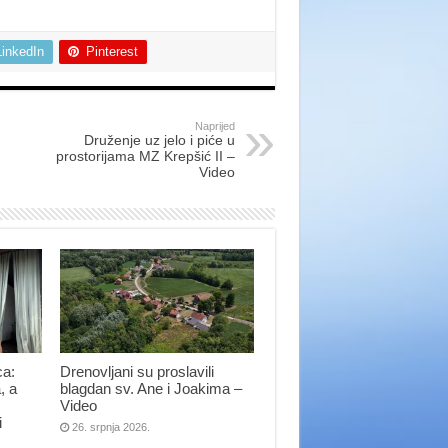
LinkedIn
Pinterest
Naprijed
Druženje uz jelo i piće u
prostorijama MZ Krepšić II –
Video
ca:
Drenovljani su proslavili
, a
blagdan sv. Ane i Joakima –
Video
i
26. srpnja 2026.