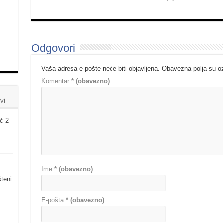
Odgovori
Vaša adresa e-pošte neće biti objavljena.
Obavezna polja su 
Komentar
* (obavezno)
vi
ć 2
Ime
* (obavezno)
šteni
E-pošta
* (obavezno)