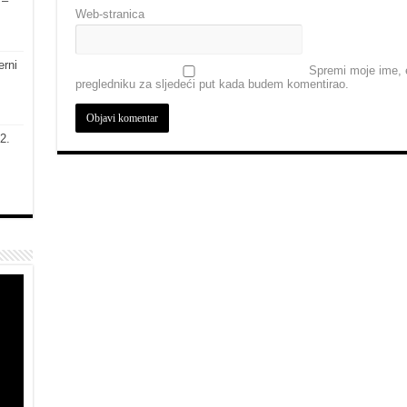
 –
Web-stranica
erni
Spremi moje ime, e
pregledniku za sljedeći put kada budem komentirao.
2.