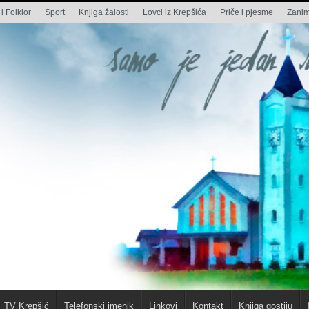
i Folklor
Sport
Knjiga žalosti
Lovci iz Krepšića
Priče i pjesme
Zaniml
TV Krepšić
Telefonski imenik
Linkovi
Kontakt
Knjiga gostiju