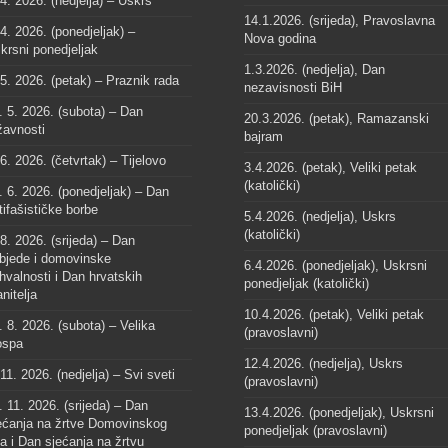
 4. 2026. (nedjelja) – Uskrs
14.1.2026. (srijeda), Pravoslavna
 4. 2026. (ponedjeljak) –
Nova godina
krsni ponedjeljak
1.3.2026. (nedjelja), Dan
 5. 2026. (petak) – Praznik rada
nezavisnosti BiH
. 5. 2026. (subota) – Dan
20.3.2026. (petak), Ramazanski
žavnosti
bajram
 6. 2026. (četvrtak) – Tijelovo
3.4.2026. (petak), Veliki petak
(katolički)
. 6. 2026. (ponedjeljak) – Dan
tifašističke borbe
5.4.2026. (nedjelja), Uskrs
(katolički)
 8. 2026. (srijeda) – Dan
bjede i domovinske
6.4.2026. (ponedjeljak), Uskrsni
hvalnosti i Dan hrvatskih
ponedjeljak (katolički)
anitelja
10.4.2026. (petak), Veliki petak
. 8. 2026. (subota) – Velika
(pravoslavni)
spa
12.4.2026. (nedjelja), Uskrs
 11. 2026. (nedjelja) – Svi sveti
(pravoslavni)
. 11. 2026. (srijeda) – Dan
13.4.2026. (ponedjeljak), Uskrsni
ećanja na žrtve Domovinskog
ponedjeljak (pravoslavni)
ta i Dan sjećanja na žrtvu