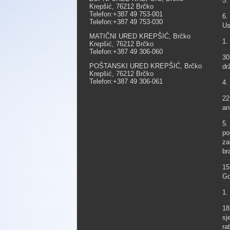
5.
Krepšić, 76212 Brčko
Telefon:+387 49 753-001
6.
Telefon:+387 49 753-030
Us
MATIČNI URED KREPŠIĆ, Brčko
1.
Krepšić, 76212 Brčko
Telefon:+387 49 306-060
30
POŠTANSKI URED KREPŠIĆ, Brčko
dr
Krepšić, 76212 Brčko
Telefon:+387 49 306-061
4.
22
an
5.
po
za
br
15
Go
1.
18
sj
ra