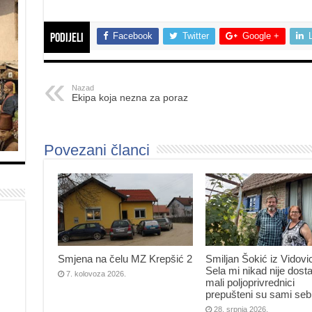
Facebook
Twitter
Google +
Podijeli
Nazad
Ekipa koja nezna za poraz
Povezani članci
Smjena na čelu MZ Krepšić 2
Smiljan Šokić iz Vidovi
Sela mi nikad nije dosta
7. kolovoza 2026.
mali poljoprivrednici
prepušteni su sami seb
28. srpnja 2026.