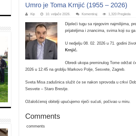
Umro je Toma Krnjić (1955 – 2026)
Kip
10. veljače 2026.
Komentiraj
1,320 Pregleda
Dijeleći tugu sa njegovim najmilijima, pr
prijateljima i znancima, svima koji su 
U nedjelju 08. 02. 2026 u 71. godini živ
Krnjić.
Obredi ukopa preminulog Tome održat će
2026 u 12:45 na groblju Markovo Polje, Sesvete, Zagreb.
Sveta Misa zadušnica služit će se nakon sprovoda u crkvi Dobr
Sesvete – Staro Brestje.
Ožalošćenoj obitelji upućujemo riječi sućuti, počivao u miru.
Comments
comments