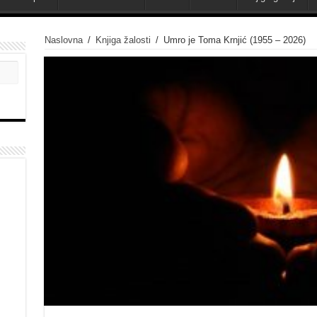
Naslovna
/
Knjiga žalosti
/
Umro je Toma Krnjić (1955 – 2026)