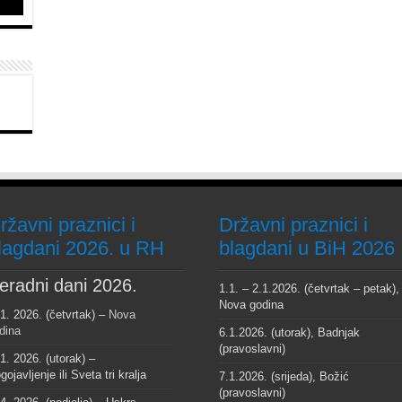
ržavni praznici i
Državni praznici i
lagdani 2026. u RH
blagdani u BiH 2026
eradni dani 2026.
1.1. – 2.1.2026. (četvrtak – petak),
Nova godina
 1. 2026. (četvrtak) –
Nova
dina
6.1.2026. (utorak), Badnjak
(pravoslavni)
 1. 2026. (utorak) –
gojavljenje ili Sveta tri kralja
7.1.2026. (srijeda), Božić
(pravoslavni)