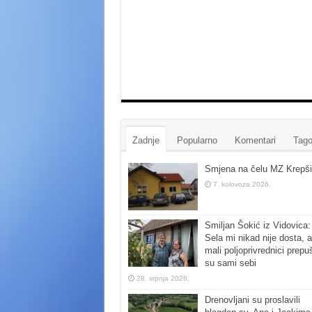
Zadnje
Popularno
Komentari
Tago
Smjena na čelu MZ Krepši
7. kolovoza 2026.
Smiljan Šokić iz Vidovica:
Sela mi nikad nije dosta, a
mali poljoprivrednici prepu
su sami sebi
28. srpnja 2026.
Drenovljani su proslavili