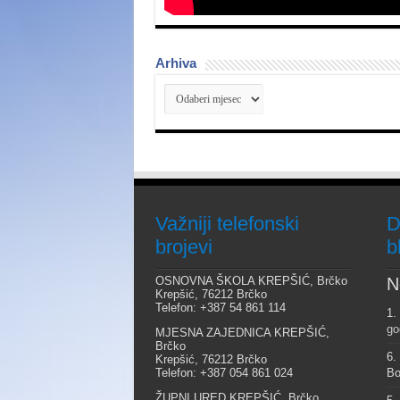
Arhiva
Arhiva
Važniji telefonski
D
brojevi
b
OSNOVNA ŠKOLA KREPŠIĆ, Brčko
N
Krepšić, 76212 Brčko
Telefon: +387 54 861 114
1.
go
MJESNA ZAJEDNICA KREPŠIĆ,
Brčko
6.
Krepšić, 76212 Brčko
Telefon: +387 054 861 024
Bo
ŽUPNI URED KREPŠIĆ, Brčko