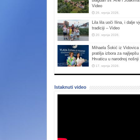
blagdan sv. Ane i Joakima
Video
26. srpnja 2026.
Lila lila uoči Ilina, i dalje vj
tradiciji – Video
20. srpnja 2026.
Mihaela Šokić iz Vidovica 
pratilja izbora za najljepšu
Hrvaticu u narodnoj nošnji
17. srpnja 2026.
Istaknuti video