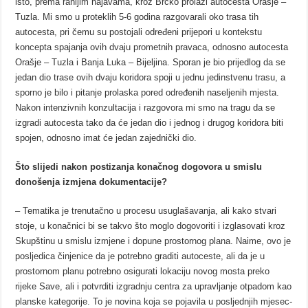
isto, prema ranijim najavama, kroz Brčko prolazi autocesta Orašje –
Tuzla. Mi smo u proteklih 5-6 godina razgovarali oko trasa tih
autocesta, pri čemu su postojali određeni prijepori u kontekstu
koncepta spajanja ovih dvaju prometnih pravaca, odnosno autocesta
Orašje – Tuzla i Banja Luka – Bijeljina. Sporan je bio prijedlog da se
jedan dio trase ovih dvaju koridora spoji u jednu jedinstvenu trasu, a
sporno je bilo i pitanje prolaska pored određenih naseljenih mjesta.
Nakon intenzivnih konzultacija i razgovora mi smo na tragu da se
izgradi autocesta tako da će jedan dio i jednog i drugog koridora biti
spojen, odnosno imat će jedan zajednički dio.
Što slijedi nakon postizanja konačnog dogovora u smislu
donošenja izmjena dokumentacije?
– Tematika je trenutačno u procesu usuglašavanja, ali kako stvari
stoje, u konačnici bi se takvo što moglo dogovoriti i izglasovati kroz
Skupštinu u smislu izmjene i dopune prostornog plana. Naime, ovo je
posljedica činjenice da je potrebno graditi autoceste, ali da je u
prostornom planu potrebno osigurati lokaciju novog mosta preko
rijeke Save, ali i potvrditi izgradnju centra za upravljanje otpadom kao
planske kategorije. To je novina koja se pojavila u posljednjih mjesec-