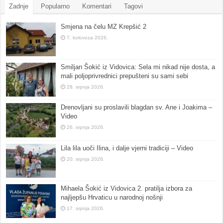
Zadnje
Popularno
Komentari
Tagovi
Smjena na čelu MZ Krepšić 2
7. kolovoza 2026.
Smiljan Šokić iz Vidovica: Sela mi nikad nije dosta, a
mali poljoprivrednici prepušteni su sami sebi
28. srpnja 2026.
Drenovljani su proslavili blagdan sv. Ane i Joakima –
Video
26. srpnja 2026.
Lila lila uoči Ilina, i dalje vjerni tradiciji – Video
20. srpnja 2026.
Mihaela Šokić iz Vidovica 2. pratilja izbora za
najljepšu Hrvaticu u narodnoj nošnji
17. srpnja 2026.