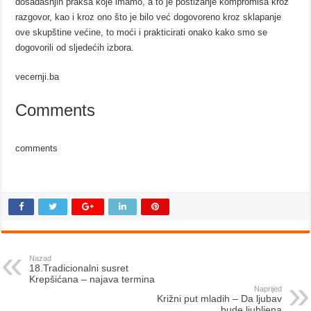
dosadašnjih praksa koje imamo, a to je postizanje kompromisa kroz
razgovor, kao i kroz ono što je bilo već dogovoreno kroz sklapanje
ove skupštine većine, to moći i prakticirati onako kako smo se
dogovorili od sljedećih izbora.
vecernji.ba
Comments
comments
Nazad
18.Tradicionalni susret
Krepšićana – najava termina
Naprijed
Križni put mladih – Da ljubav
bude ljubljena