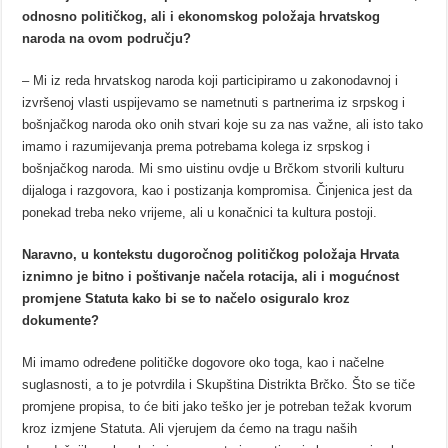
odnosno političkog, ali i ekonomskog položaja hrvatskog
naroda na ovom području?
– Mi iz reda hrvatskog naroda koji participiramo u zakonodavnoj i
izvršenoj vlasti uspijevamo se nametnuti s partnerima iz srpskog i
bošnjačkog naroda oko onih stvari koje su za nas važne, ali isto tako
imamo i razumijevanja prema potrebama kolega iz srpskog i
bošnjačkog naroda. Mi smo uistinu ovdje u Brčkom stvorili kulturu
dijaloga i razgovora, kao i postizanja kompromisa. Činjenica jest da
ponekad treba neko vrijeme, ali u konačnici ta kultura postoji.
Naravno, u kontekstu dugoročnog političkog položaja Hrvata
iznimno je bitno i poštivanje načela rotacija, ali i mogućnost
promjene Statuta kako bi se to načelo osiguralo kroz
dokumente?
Mi imamo određene političke dogovore oko toga, kao i načelne
suglasnosti, a to je potvrdila i Skupština Distrikta Brčko. Što se tiče
promjene propisa, to će biti jako teško jer je potreban težak kvorum
kroz izmjene Statuta. Ali vjerujem da ćemo na tragu naših