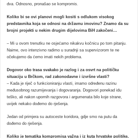
dva. Odnosno, pronašao se kompromis.
Koliko bi se ovi planovi mogli kositi s odlukom visokog
predstavnika koja se odnosi na državnu imovinu? Znamo da su
brojni projekti u nekim drugim dijelovima BiH zakočeni…
– Mi u ovom trenutku ne osjećamo nikakvu kočnicu po tom pitanju.
Naime, ovo intenzivno radimo u suradnji sa supervizorom te ne
očekujemo da ćemo imati nekih problema.
Dogovor oko trasa svakako je razlog i za osvrt na političku
situaciju u Brčkom, rad zakonodavne i izvršne vlasti?
– Kada je riječ o funkcioniranju vlasti, imamo određenu razinu
međusobnog razumijevanja i dogovaranja. Dogovori ponekad idu
teško, ali nakon upornih razgovora i argumenata bilo koje strane,
uvijek nekako dođemo do rješenja.
Jedan od primjera su autoceste koridora, gdje smo na putu da
dođemo do rješenja.
Koliko je tematika kompromisa važna i iz kuta hrvatske politike,