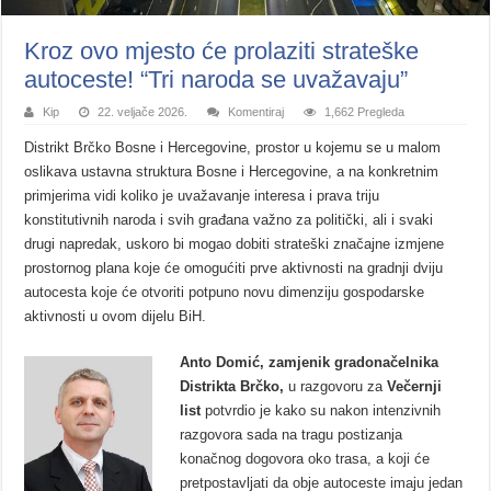
Kroz ovo mjesto će prolaziti strateške
autoceste! “Tri naroda se uvažavaju”
Kip
22. veljače 2026.
Komentiraj
1,662 Pregleda
Distrikt Brčko Bosne i Hercegovine, prostor u kojemu se u malom
oslikava ustavna struktura Bosne i Hercegovine, a na konkretnim
primjerima vidi koliko je uvažavanje interesa i prava triju
konstitutivnih naroda i svih građana važno za politički, ali i svaki
drugi napredak, uskoro bi mogao dobiti strateški značajne izmjene
prostornog plana koje će omogućiti prve aktivnosti na gradnji dviju
autocesta koje će otvoriti potpuno novu dimenziju gospodarske
aktivnosti u ovom dijelu BiH.
Anto Domić, zamjenik gradonačelnika
Distrikta Brčko,
u razgovoru za
Večernji
list
potvrdio je kako su nakon intenzivnih
razgovora sada na tragu postizanja
konačnog dogovora oko trasa, a koji će
pretpostavljati da obje autoceste imaju jedan