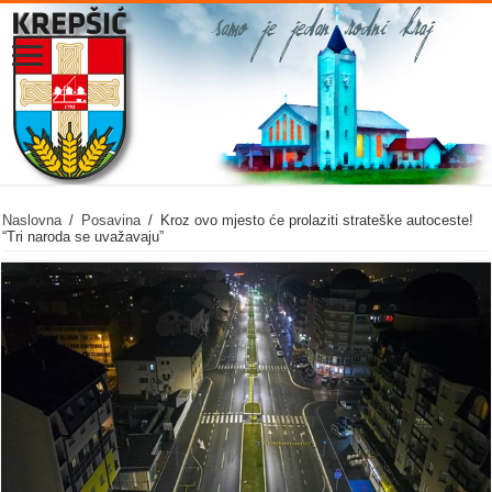
Naslovna
/
Posavina
/
Kroz ovo mjesto će prolaziti strateške autoceste!
“Tri naroda se uvažavaju”