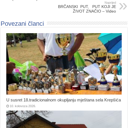
Naprijed
BRČANSKI PUT, PUT KOJI JE
ŽIVOT ZNAČIO – Video
Povezani članci
U susret 18.tradicionalnom okupljanju mještana sela Krepšića
10. kolovoza 2026.