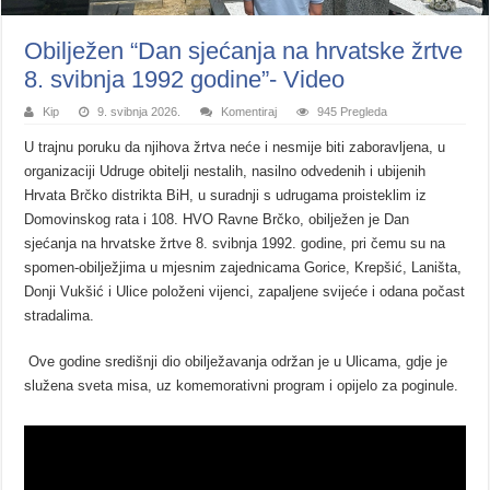
Obilježen “Dan sjećanja na hrvatske žrtve
8. svibnja 1992 godine”- Video
Kip
9. svibnja 2026.
Komentiraj
945 Pregleda
U trajnu poruku da njihova žrtva neće i nesmije biti zaboravljena, u
organizaciji Udruge obitelji nestalih, nasilno odvedenih i ubijenih
Hrvata Brčko distrikta BiH, u suradnji s udrugama proisteklim iz
Domovinskog rata i 108. HVO Ravne Brčko, obilježen je Dan
sjećanja na hrvatske žrtve 8. svibnja 1992. godine, pri čemu su na
spomen-obilježjima u mjesnim zajednicama Gorice, Krepšić, Laništa,
Donji Vukšić i Ulice položeni vijenci, zapaljene svijeće i odana počast
stradalima.
Ove godine središnji dio obilježavanja održan je u Ulicama, gdje je
služena sveta misa, uz komemorativni program i opijelo za poginule.