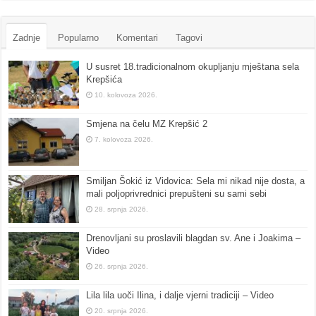
Zadnje
Popularno
Komentari
Tagovi
U susret 18.tradicionalnom okupljanju mještana sela
Krepšića
10. kolovoza 2026.
Smjena na čelu MZ Krepšić 2
7. kolovoza 2026.
Smiljan Šokić iz Vidovica: Sela mi nikad nije dosta, a
mali poljoprivrednici prepušteni su sami sebi
28. srpnja 2026.
Drenovljani su proslavili blagdan sv. Ane i Joakima –
Video
26. srpnja 2026.
Lila lila uoči Ilina, i dalje vjerni tradiciji – Video
20. srpnja 2026.