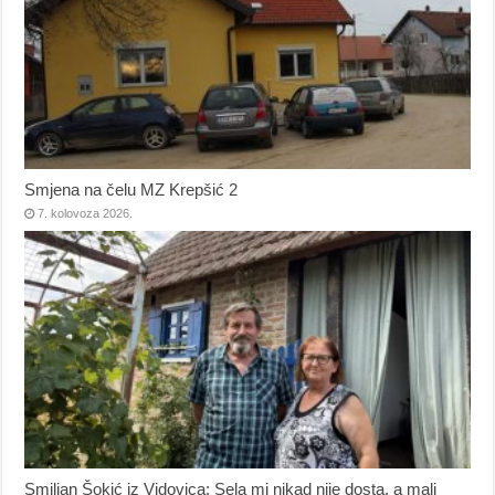
Smjena na čelu MZ Krepšić 2
7. kolovoza 2026.
Smiljan Šokić iz Vidovica: Sela mi nikad nije dosta, a mali