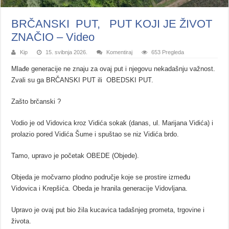
BRČANSKI PUT, PUT KOJI JE ŽIVOT
ZNAČIO – Video
Kip
15. svibnja 2026.
Komentiraj
653 Pregleda
Mlađe generacije ne znaju za ovaj put i njegovu nekadašnju važnost.
Zvali su ga BRČANSKI PUT ili OBEDSKI PUT.
Zašto brčanski ?
Vodio je od Vidovica kroz Vidića sokak (danas, ul. Marijana Vidića) i
prolazio pored Vidića Šume i spuštao se niz Vidića brdo.
Tamo, upravo je početak OBEDE (Objede).
Objeda je močvarno plodno područje koje se prostire između
Vidovica i Krepšića. Obeda je hranila generacije Vidovljana.
Upravo je ovaj put bio žila kucavica tadašnjeg prometa, trgovine i
života.