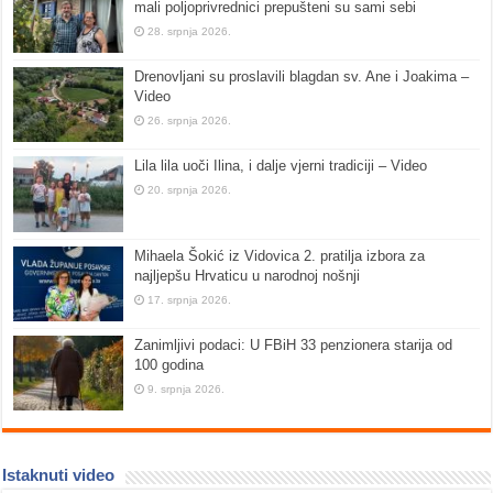
mali poljoprivrednici prepušteni su sami sebi
28. srpnja 2026.
Drenovljani su proslavili blagdan sv. Ane i Joakima –
Video
26. srpnja 2026.
Lila lila uoči Ilina, i dalje vjerni tradiciji – Video
20. srpnja 2026.
Mihaela Šokić iz Vidovica 2. pratilja izbora za
najljepšu Hrvaticu u narodnoj nošnji
17. srpnja 2026.
Zanimljivi podaci: U FBiH 33 penzionera starija od
100 godina
9. srpnja 2026.
Istaknuti video