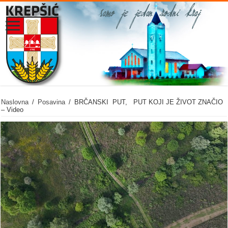
Naslovna
/
Posavina
/
BRČANSKI PUT, PUT KOJI JE ŽIVOT ZNAČIO
– Video