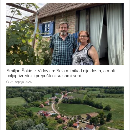
Smiljan Šokić iz Vidovica: Sela mi nikad nije dosta, a mali
poljoprivrednici prepušteni su sami sebi
28. srpnja 2026.