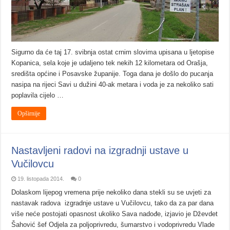
Sigurno da će taj 17. svibnja ostat crnim slovima upisana u ljetopise
Kopanica, sela koje je udaljeno tek nekih 12 kilometara od Orašja,
središta općine i Posavske županije. Toga dana je došlo do pucanja
nasipa na rijeci Savi u dužini 40-ak metara i voda je za nekoliko sati
poplavila cijelo …
Opširnije
Nastavljeni radovi na izgradnji ustave u
Vučilovcu
19. listopada 2014.
0
Dolaskom lijepog vremena prije nekoliko dana stekli su se uvjeti za
nastavak radova izgradnje ustave u Vučilovcu, tako da za par dana
više neće postojati opasnost ukoliko Sava nadođe, izjavio je Dževdet
Šahović šef Odjela za poljoprivredu, šumarstvo i vodoprivredu Vlade