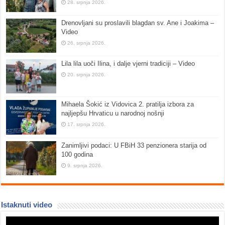
28. srpnja 2026.
Drenovljani su proslavili blagdan sv. Ane i Joakima –
Video
26. srpnja 2026.
Lila lila uoči Ilina, i dalje vjerni tradiciji – Video
20. srpnja 2026.
Mihaela Šokić iz Vidovica 2. pratilja izbora za
najljepšu Hrvaticu u narodnoj nošnji
17. srpnja 2026.
Zanimljivi podaci: U FBiH 33 penzionera starija od
100 godina
9. srpnja 2026.
Istaknuti video