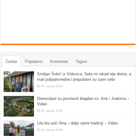
Zadnje
Popularno
Komentari
Tagovi
Smiljan Šokić iz Vidovica: Sela mi nikad nije dosta, a
mali poljoprivrednici prepušteni su sami sebi
28. srpnja 2026.
Drenovljani su proslavili blagdan sv. Ane i Joakima –
Video
26. srpnja 2026.
Lila lila uoči Ilina, i dalje vjerni tradiciji – Video
20. srpnja 2026.