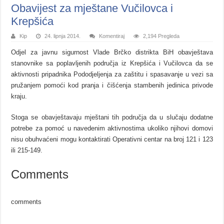
Obavijest za mještane Vučilovca i
Krepšića
Kip
24. lipnja 2014.
Komentiraj
2,194 Pregleda
Odjel za javnu sigurnost Vlade Brčko distrikta BiH obavještava
stanovnike sa poplavljenih područja iz Krepšića i Vučilovca da se
aktivnosti pripadnika Pododjeljenja za zaštitu i spasavanje u vezi sa
pružanjem pomoći kod pranja i čišćenja stambenih jedinica privode
kraju.
Stoga se obavještavaju mještani tih područja da u slučaju dodatne
potrebe za pomoć u navedenim aktivnostima ukoliko njihovi domovi
nisu obuhvaćeni mogu kontaktirati Operativni centar na broj 121 i 123
ili 215-149.
Comments
comments