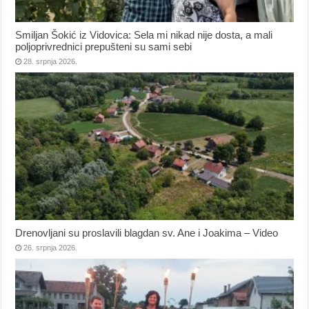
Smiljan Šokić iz Vidovica: Sela mi nikad nije dosta, a mali
poljoprivrednici prepušteni su sami sebi
28. srpnja 2026.
Drenovljani su proslavili blagdan sv. Ane i Joakima – Video
26. srpnja 2026.