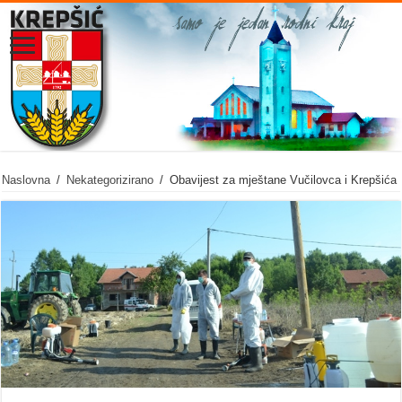
Naslovna
/
Nekategorizirano
/
Obavijest za mještane Vučilovca i Krepšića