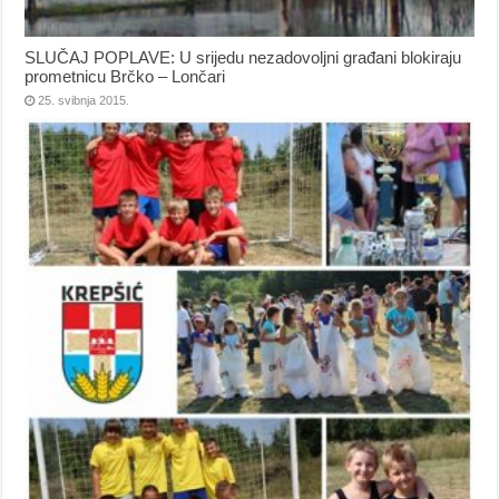
SLUČAJ POPLAVE: U srijedu nezadovoljni građani blokiraju
prometnicu Brčko – Lončari
25. svibnja 2015.