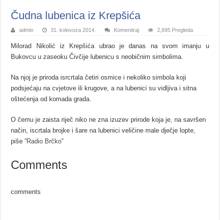
Čudna lubenica iz Krepšića
admin
31. kolovoza 2014.
Komentiraj
2,695 Pregleda
Milorad Nikolić iz Krepšića ubrao je danas na svom imanju u
Bukovcu u zaseoku Čivčije lubenicu s neobičnim simbolima.
Na njoj je priroda isrcrtala četiri osmice i nekoliko simbola koji
podsjećaju na cvjetove ili krugove, a na lubenici su vidljiva i sitna
oštećenja od komada grada.
O čemu je zaista riječ niko ne zna izuzev prirode koja je, na savršen
način, iscrtala brojke i šare na lubenici veličine male dječje lopte,
piše ”
Radio Brčko
”
Comments
comments