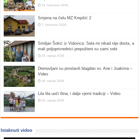
10. kolovoza 2026.
Smjena na čelu MZ Krepšić 2
7. kolovoza 2026.
Smiljan Šokić iz Vidovica: Sela mi nikad nije dosta, a
mali poljoprivrednici prepušteni su sami sebi
28. srpnja 2026.
Drenovljani su proslavili blagdan sv. Ane i Joakima –
Video
26. srpnja 2026.
Lila lila uoči Ilina, i dalje vjerni tradiciji – Video
20. srpnja 2026.
Istaknuti video