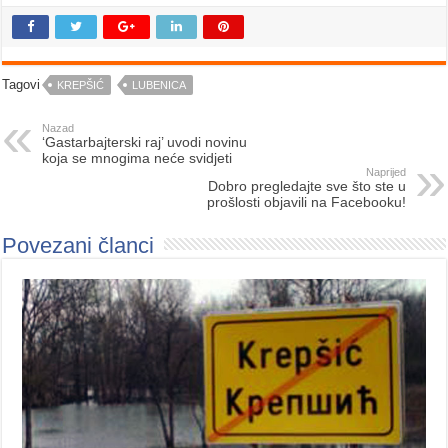
Tagovi
KREPŠIĆ
LUBENICA
Nazad
‘Gastarbajterski raj’ uvodi novinu
koja se mnogima neće svidjeti
Naprijed
Dobro pregledajte sve što ste u
prošlosti objavili na Facebooku!
Povezani članci