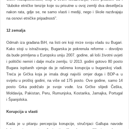
“duboke etničke tenzije koje su prisutne u ovoj zemlji dva desetljeća
nakon rata, gdje se, ne samo vlasti i mediji, nego i škole razdvajaju
na osnovi etničke pripadnosti”.
12 zemalja
Odmah iza građana BiH, na listi oni koji mrze svoju vladu su Bugari.
Kako stoji u istraživanju, Bugarska je pokrenula reforme – dovoljno
da bude primljena u Europsku uniju 2007. godine, ali loši životni uvjeti
i politički nemiri i dalje muče zemlju. U 2013. godini gotovo 80 posto
Bugara ispitanih vjeruje da je raširena korupcija u bugarskoj vladi.
Treća je Grčka koja je imala drugi najviši omjer duga i BDP-a u
svijetu u prošloj godini, na više od 175 posto. Ove godine, samo 14
posto Grka podržalo je svoje vođe. Iza Grčke slijedi Češka,
Moldavija, Pakistan, Peru, Rumunjska, Kostarika, Jamajka, Portugal
i Španjolska.
Korupcija u vlasti
Kada je u pitanju percepcija korupcije, stručnjaci Gallupa navode