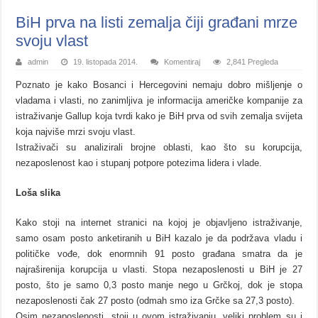
BiH prva na listi zemalja čiji građani mrze
svoju vlast
admin
19. listopada 2014.
Komentiraj
2,841 Pregleda
Poznato je kako Bosanci i Hercegovini nemaju dobro mišljenje o
vladama i vlasti, no zanimljiva je informacija američke kompanije za
istraživanje Gallup koja tvrdi kako je BiH prva od svih zemalja svijeta
koja najviše mrzi svoju vlast.
Istraživači su analizirali brojne oblasti, kao što su korupcija,
nezaposlenost kao i stupanj potpore potezima lidera i vlade.
Loša slika
Kako stoji na internet stranici na kojoj je objavljeno istraživanje,
samo osam posto anketiranih u BiH kazalo je da podržava vladu i
političke vođe, dok enormnih 91 posto građana smatra da je
najraširenija korupcija u vlasti. Stopa nezaposlenosti u BiH je 27
posto, što je samo 0,3 posto manje nego u Grčkoj, dok je stopa
nezaposlenosti čak 27 posto (odmah smo iza Grčke sa 27,3 posto).
Osim nezaposlenosti, stoji u ovom istraživanju, veliki problem su i