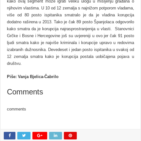
kako ovaj segment može igrati veliku ulogu u mišljenju građana o
njihovim vlastima. U 10 od 12 zemalja s najnižom potporom vladama,
više od 80 posto ispitanika smatralo je da je vladina korupcija
dodatno raširena u 2013. Tako je čak 89 posto Španjolaca odgovorilo
kako smatra da je korupcija najrasprostranjenija u vlasti. Stanovnici
Grčke i Bosne i Hercegovine još su uvjereniji u ovo jer čak 91 posto
ljudi smatra kako je najviše kriminala i korupcije upravo u redovima
izabranih dužnosnika. Devedeset i jedan posto ispitanika u svakoj od
12 zemalja smatra kako je korupcija postala uobičajena pojava u
društvu.
Piše: Vanja Bjelica-Čabrilo
Comments
comments