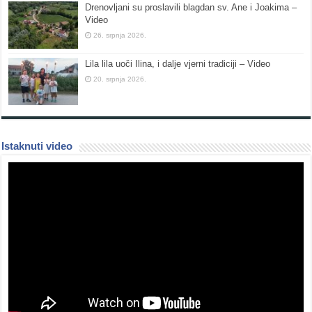
Drenovljani su proslavili blagdan sv. Ane i Joakima –
Video
26. srpnja 2026.
Lila lila uoči Ilina, i dalje vjerni tradiciji – Video
20. srpnja 2026.
Istaknuti video