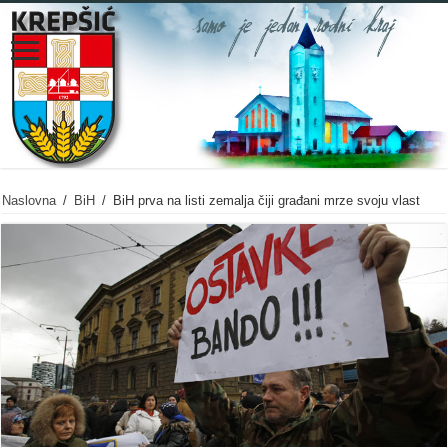
Naslovna
/
BiH
/
BiH prva na listi zemalja čiji građani mrze svoju vlast