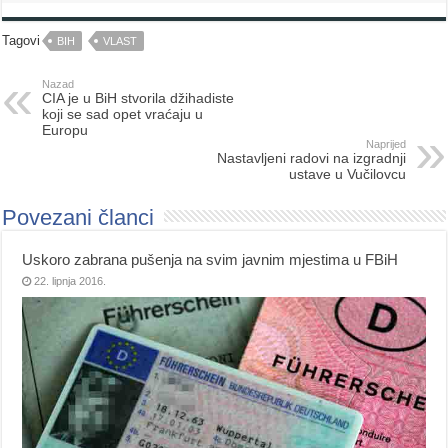
Tagovi
BIH
VLAST
Nazad
CIA je u BiH stvorila džihadiste
koji se sad opet vraćaju u
Europu
Naprijed
Nastavljeni radovi na izgradnji
ustave u Vučilovcu
Povezani članci
Uskoro zabrana pušenja na svim javnim mjestima u FBiH
22. lipnja 2016.