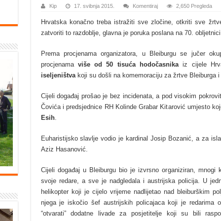
Kip
17. svibnja 2015.
Komentiraj
2,650 Pregleda
Hrvatska konačno treba istražiti sve zločine, otkriti sve žrt
zatvoriti to razdoblje, glavna je poruka poslana na 70. obljetnici
Prema procjenama organizatora, u Bleiburgu se jučer okup
procjenama
više od 50 tisuća hodočasnika
iz cijele Hr
iseljeništva
koji su došli na komemoraciju za žrtve Bleiburga i
Cijeli događaj prošao je bez incidenata, a pod visokim pokrov
Čovića i predsjednice RH Kolinde Grabar Kitarović umjesto koje
Esih
.
Euharistijsko slavlje vodio je kardinal Josip Bozanić, a za is
Aziz Hasanović.
Cijeli događaj u Bleiburgu bio je izvrsno organiziran, mnogi 
svoje redare, a sve je nadgledala i austrijska policija. U jed
helikopter koji je cijelo vrijeme nadlijetao nad bleiburškim p
njega je iskočio šef austrijskih policajaca koji je redarima 
“otvarati” dodatne livade za posjetitelje koji su bili ra