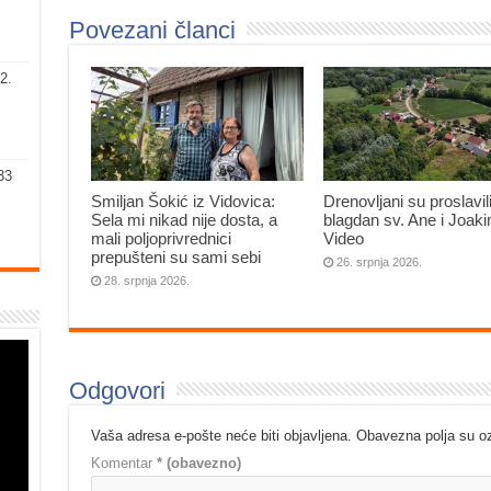
Povezani članci
2.
33
Smiljan Šokić iz Vidovica:
Drenovljani su proslavil
Sela mi nikad nije dosta, a
blagdan sv. Ane i Joak
mali poljoprivrednici
Video
prepušteni su sami sebi
26. srpnja 2026.
28. srpnja 2026.
Odgovori
Vaša adresa e-pošte neće biti objavljena.
Obavezna polja su 
Komentar
* (obavezno)