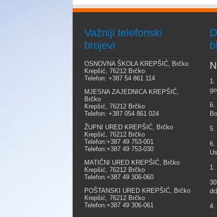
Važniji telefonski
D
brojevi
b
OSNOVNA ŠKOLA KREPŠIĆ, Brčko
N
Krepšić, 76212 Brčko
Telefon: +387 54 861 114
1.
go
MJESNA ZAJEDNICA KREPŠIĆ,
Brčko
6.
Krepšić, 76212 Brčko
Telefon: +387 054 861 024
Bo
ŽUPNI URED KREPŠIĆ, Brčko
5.
Krepšić, 76212 Brčko
Telefon:+387 49 753-001
6.
Telefon:+387 49 753-030
Us
MATIČNI URED KREPŠIĆ, Brčko
1.
Krepšić, 76212 Brčko
Telefon:+387 49 306-060
30
POŠTANSKI URED KREPŠIĆ, Brčko
dr
Krepšić, 76212 Brčko
Telefon:+387 49 306-061
4.