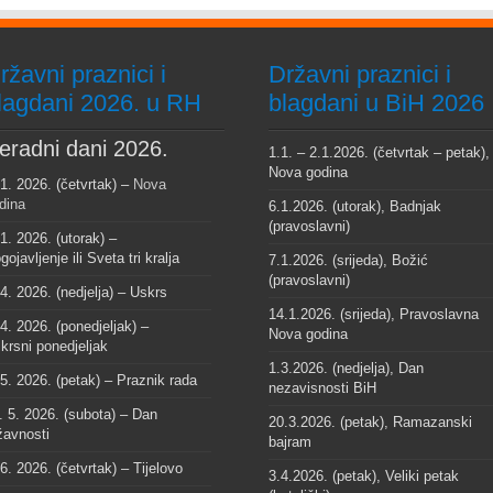
ržavni praznici i
Državni praznici i
lagdani 2026. u RH
blagdani u BiH 2026
eradni dani 2026.
1.1. – 2.1.2026. (četvrtak – petak),
Nova godina
 1. 2026. (četvrtak) –
Nova
dina
6.1.2026. (utorak), Badnjak
(pravoslavni)
 1. 2026. (utorak) –
gojavljenje ili Sveta tri kralja
7.1.2026. (srijeda), Božić
(pravoslavni)
 4. 2026. (nedjelja) – Uskrs
14.1.2026. (srijeda), Pravoslavna
 4. 2026. (ponedjeljak) –
Nova godina
krsni ponedjeljak
1.3.2026. (nedjelja), Dan
 5. 2026. (petak) – Praznik rada
nezavisnosti BiH
. 5. 2026. (subota) – Dan
20.3.2026. (petak), Ramazanski
žavnosti
bajram
 6. 2026. (četvrtak) – Tijelovo
3.4.2026. (petak), Veliki petak