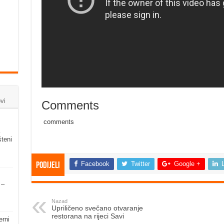
vi
Comments
comments
šteni
Facebook
Twitter
Google +
Podijeli
 –
Nazad
Upriličeno svečano otvaranje
restorana na rijeci Savi
erni