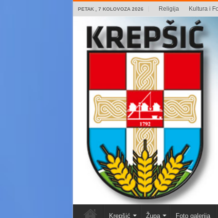
Religija
Kultura i Fo
PETAK , 7 KOLOVOZA 2026
Krepšić
Župa
Foto galerija