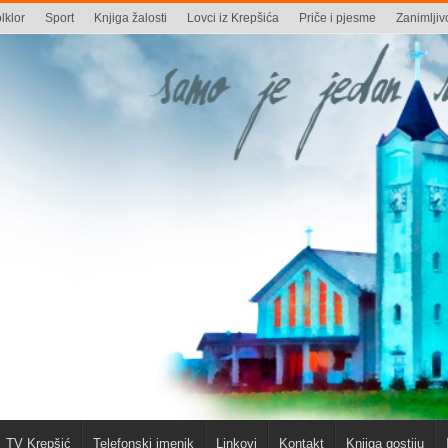
lklor
Sport
Knjiga žalosti
Lovci iz Krepšića
Priče i pjesme
Zanimljivo
TV Krepšić
Telefonski imenik
Linkovi
Kontakt
Knjiga gostiju