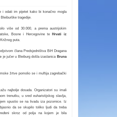
ve i odati im pijetet kako bi konačno mogla
 Bleiburške tragedije.
ilo više od 30.000, a prema austrijskim
vatske, Bosne i Hercegovine te
Hrvati iz
 Križnog puta.
iteljstvom člana Predsjedništva BiH Dragana
 je jučer u Bleiburg došla izaslanica
Bruna
lamske žrtve pomolio se i muftija zagrebački
kažu najbolje dosada. Organizatori su imali
nom trenutku, u sred euharistijskog slavlja,
oljem spustio se na livadu iza pozornice. Iz
objasnio da se skupilo toliko ljudi da treba
spoređeni skroz od polja na kojem je bila