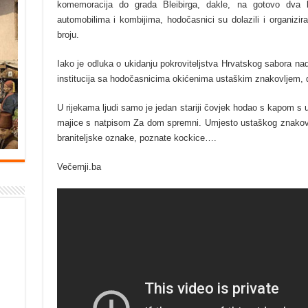
komemoracija do grada Bleibirga, dakle, na gotovo dva k
automobilima i kombijima, hodočasnici su dolazili i organizi
broju.
Iako je odluka o ukidanju pokroviteljstva Hrvatskog sabora n
institucija sa hodočasnicima okićenima ustaškim znakovljem, 
U rijekama ljudi samo je jedan stariji čovjek hodao s kapom s u
majice s natpisom Za dom spremni. Umjesto ustaškog znakovlj
braniteljske oznake, poznate kockice….
Večernji.ba