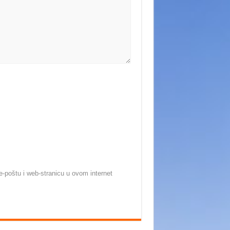
-poštu i web-stranicu u ovom internet