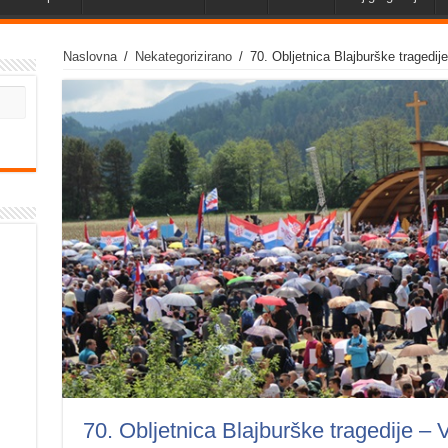
Naslovna
/
Nekategorizirano
/
70. Obljetnica Blajburške tragedij
70. Obljetnica Blajburške tragedije – 