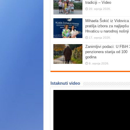
tradiciji – Video
20. srpnja 2026.
Mihaela Šokić iz Vidovica 
pratilja izbora za najljepšu
Hrvaticu u narodnoj nošnji
17. srpnja 2026.
Zanimljivi podaci: U FBiH 
penzionera starija od 100
godina
9. srpnja 2026.
Istaknuti video