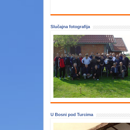
Slučajna fotografija
U Bosni pod Turcima