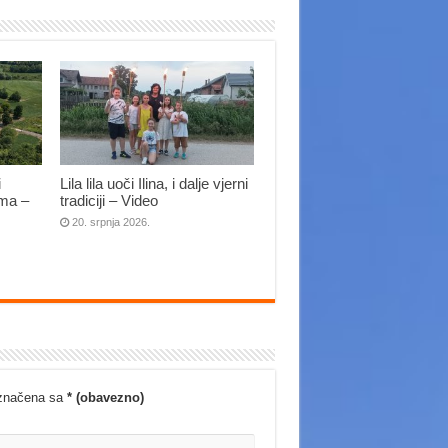
i
Lila lila uoči Ilina, i dalje vjerni
ima –
tradiciji – Video
20. srpnja 2026.
označena sa
* (obavezno)