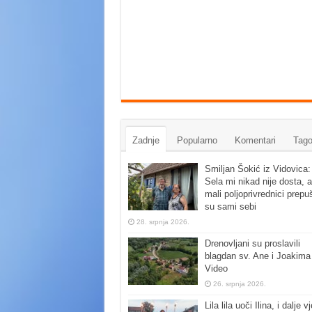
Zadnje
Popularno
Komentari
Tago
Smiljan Šokić iz Vidovica:
Sela mi nikad nije dosta, a
mali poljoprivrednici prepu
su sami sebi
28. srpnja 2026.
Drenovljani su proslavili
blagdan sv. Ane i Joakima
Video
26. srpnja 2026.
Lila lila uoči Ilina, i dalje vj