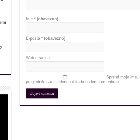
 –
Ime
* (obavezno)
erni
E-pošta
* (obavezno)
2.
Web-stranica
Spremi moje ime, e
pregledniku za sljedeći put kada budem komentirao.