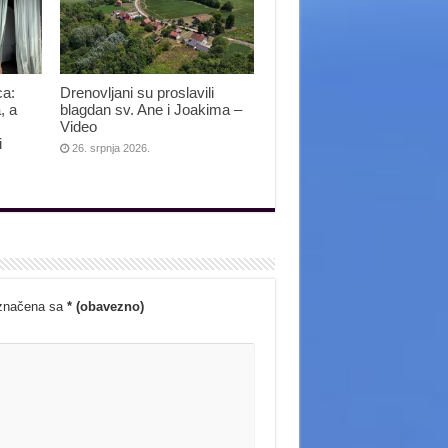
ca:
Drenovljani su proslavili
, a
blagdan sv. Ane i Joakima –
Video
i
26. srpnja 2026.
označena sa
* (obavezno)