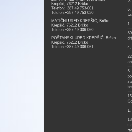
5.
Krepšić, 76212 Brčko
Telefon:+387 49 753-001
6.
Telefon:+387 49 753-030
Us
MATIČNI URED KREPŠIĆ, Brčko
1.
Krepšić, 76212 Brčko
Telefon:+387 49 306-060
30
POŠTANSKI URED KREPŠIĆ, Brčko
dr
Krepšić, 76212 Brčko
Telefon:+387 49 306-061
4.
22
an
5.
po
za
br
15
Go
1.
18
sj
ra