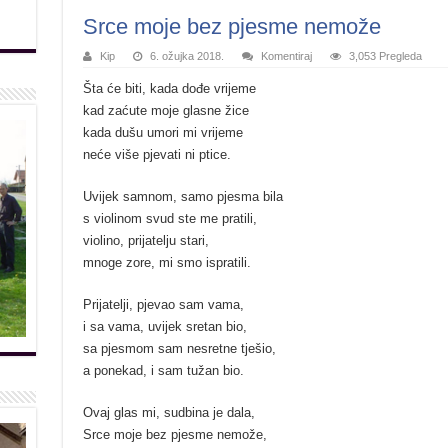
Srce moje bez pjesme nemože
Kip
6. ožujka 2018.
Komentiraj
3,053 Pregleda
Šta će biti, kada dođe vrijeme
kad zaćute moje glasne žice
kada dušu umori mi vrijeme
neće više pjevati ni ptice.
Uvijek samnom, samo pjesma bila
s violinom svud ste me pratili,
violino, prijatelju stari,
mnoge zore, mi smo ispratili.
Prijatelji, pjevao sam vama,
i sa vama, uvijek sretan bio,
sa pjesmom sam nesretne tješio,
a ponekad, i sam tužan bio.
Ovaj glas mi, sudbina je dala,
Srce moje bez pjesme nemože,