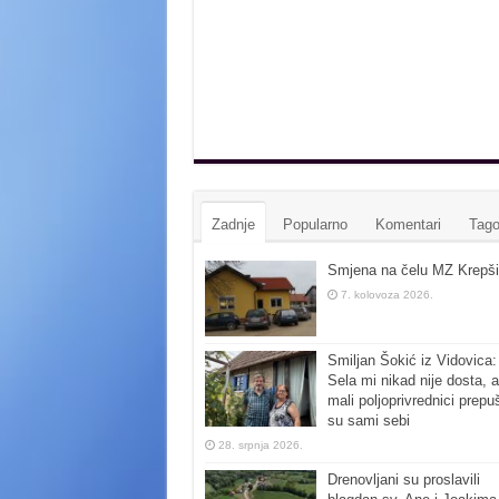
Zadnje
Popularno
Komentari
Tago
Smjena na čelu MZ Krepši
7. kolovoza 2026.
Smiljan Šokić iz Vidovica:
Sela mi nikad nije dosta, a
mali poljoprivrednici prepu
su sami sebi
28. srpnja 2026.
Drenovljani su proslavili