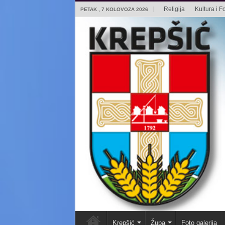
Religija
Kultura i Fo
PETAK , 7 KOLOVOZA 2026
Krepšić
Župa
Foto galerija