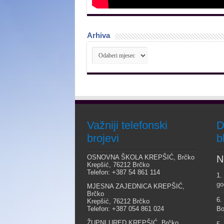
Arhiva
Arhiva
Važniji telefonski
D
brojevi
b
OSNOVNA ŠKOLA KREPŠIĆ, Brčko
N
Krepšić, 76212 Brčko
Telefon: +387 54 861 114
1.
go
MJESNA ZAJEDNICA KREPŠIĆ,
Brčko
6.
Krepšić, 76212 Brčko
Telefon: +387 054 861 024
Bo
ŽUPNI URED KREPŠIĆ, Brčko