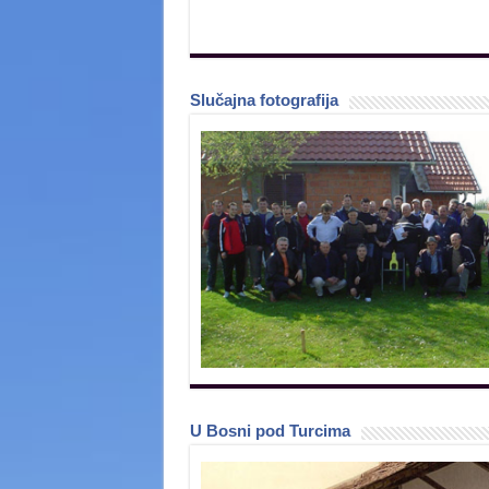
Slučajna fotografija
U Bosni pod Turcima