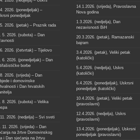
 4. 2026. (nedjelja) – Uskrs
14.1.2026. (srijeda), Pravoslavna
 4. 2026. (ponedjeljak) –
Nova godina
krsni ponedjeljak
1.3.2026. (nedjelja), Dan
 5. 2026. (petak) – Praznik rada
nezavisnosti BiH
. 5. 2026. (subota) – Dan
20.3.2026. (petak), Ramazanski
žavnosti
bajram
 6. 2026. (četvrtak) – Tijelovo
3.4.2026. (petak), Veliki petak
(katolički)
. 6. 2026. (ponedjeljak) – Dan
tifašističke borbe
5.4.2026. (nedjelja), Uskrs
(katolički)
 8. 2026. (srijeda) – Dan
bjede i domovinske
6.4.2026. (ponedjeljak), Uskrsni
hvalnosti i Dan hrvatskih
ponedjeljak (katolički)
anitelja
10.4.2026. (petak), Veliki petak
. 8. 2026. (subota) – Velika
(pravoslavni)
spa
12.4.2026. (nedjelja), Uskrs
 11. 2026. (nedjelja) – Svi sveti
(pravoslavni)
. 11. 2026. (srijeda) – Dan
13.4.2026. (ponedjeljak), Uskrsni
ećanja na žrtve Domovinskog
ponedjeljak (pravoslavni)
ta i Dan sjećanja na žrtvu