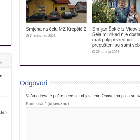
Smjena na čelu MZ Krepšić 2
Smiljan Šokić iz Vidovi
Sela mi nikad nije dosta
7. kolovoza 2026.
mali poljoprivrednici
prepušteni su sami seb
28. srpnja 2026.
vi
ć 2
Odgovori
Vaša adresa e-pošte neće biti objavljena.
Obavezna polja su 
Komentar
* (obavezno)
šteni