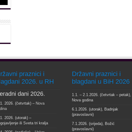
ržavni praznici i
Državni praznici i
lagdani 2026. u RH
blagdani u BiH 2026
eradni dani 2026.
1.1. – 2.1.2026. (četvrtak – petak),
Nova godina
 1. 2026. (četvrtak) –
Nova
dina
6.1.2026. (utorak), Badnjak
(pravoslavni)
 1. 2026. (utorak) –
gojavljenje ili Sveta tri kralja
7.1.2026. (srijeda), Božić
(pravoslavni)