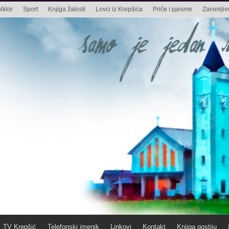
lklor
Sport
Knjiga žalosti
Lovci iz Krepšića
Priče i pjesme
Zanimljivo
TV Krepšić
Telefonski imenik
Linkovi
Kontakt
Knjiga gostiju