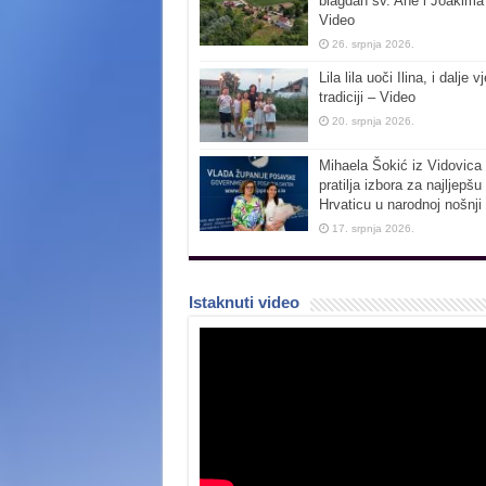
blagdan sv. Ane i Joakima
Video
26. srpnja 2026.
Lila lila uoči Ilina, i dalje vj
tradiciji – Video
20. srpnja 2026.
Mihaela Šokić iz Vidovica 
pratilja izbora za najljepšu
Hrvaticu u narodnoj nošnji
17. srpnja 2026.
Istaknuti video