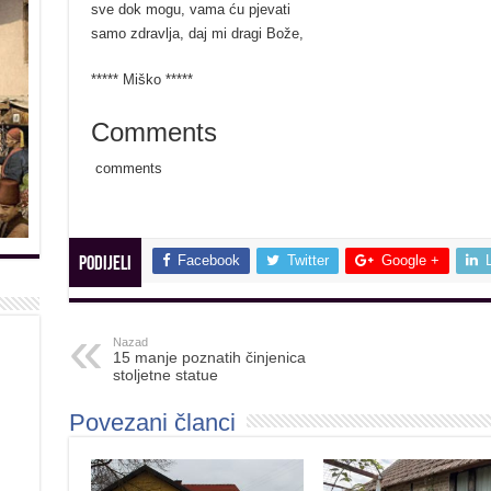
sve dok mogu, vama ću pjevati
samo zdravlja, daj mi dragi Bože,
***** Miško *****
Comments
comments
Facebook
Twitter
Google +
Podijeli
Nazad
15 manje poznatih činjenica
stoljetne statue
Povezani članci