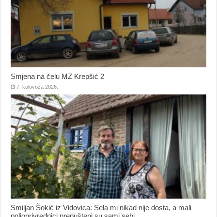
Smjena na čelu MZ Krepšić 2
7. kolovoza 2026.
Smiljan Šokić iz Vidovica: Sela mi nikad nije dosta, a mali
poljoprivrednici prepušteni su sami sebi