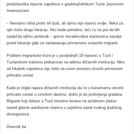
predstavnika mjesne zajednice s gradonačelnikom Tuzle Jasminom
Imamovićem.
– Nemamo ništa protiv tih ljudi, ali njima nije mjesto ovdje. Neka za
njih traže drugu lokaciju. Ako bude potrebno, leći ću na put da bih
spriječila njihov prolazak – govori nezadovoljna stanovnica naselja
pored lokacije gdje se namjeravaju privremeno smjestiti migranti.
Problem migrantske krize je u posljednjih 18 mjeseci u Tuzli i
Tuzlanskom kantonu prebacivan na adresu državnih institucija. Niko
od lokalnih zajednica nije želio na svom prostoru otvoriti privremeni
prihvatni centar.
Kada je stigla najava državnih institucija da će u kasarnama otvoriti
prihvatni centar u zimskim danima, došlo je do protivljenja građana.
Migranti koji dolaze u Tuzli trenutno borave na asfaltnom platou
ispred glavne autobusne stanice u uvjetima ispod svakog ljudskog
dostojanstva.
Dnevnik.ba