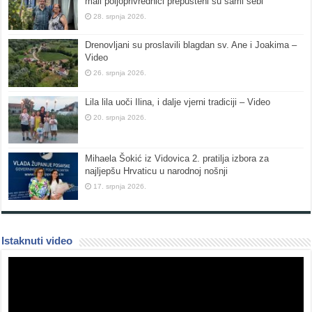
mali poljoprivrednici prepušteni su sami sebi
28. srpnja 2026.
Drenovljani su proslavili blagdan sv. Ane i Joakima –
Video
26. srpnja 2026.
Lila lila uoči Ilina, i dalje vjerni tradiciji – Video
20. srpnja 2026.
Mihaela Šokić iz Vidovica 2. pratilja izbora za
najljepšu Hrvaticu u narodnoj nošnji
17. srpnja 2026.
Istaknuti video