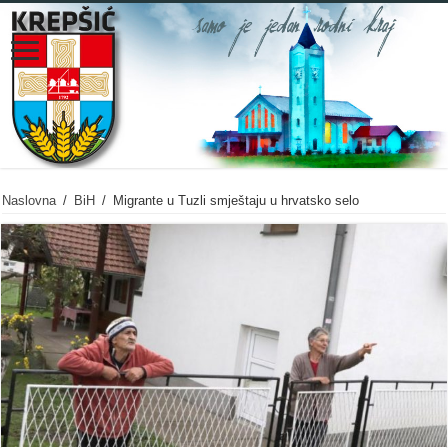
Naslovna
/
BiH
/
Migrante u Tuzli smještaju u hrvatsko selo