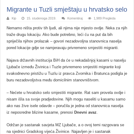
Migrante u Tuzli smještaju u hrvatsko selo
Kip
15. studenoga 2019.
Komentiraj
1,989 Pregleda
Nemamo ništa protiv tih ljudi, ali njima nije mjesto ovdje. Neka za njih
traže drugu lokaciju. Ako bude potrebno, leći ću na put da bih
spriječila njihov prolazak – govori nezadovoljna stanovnica naselja
pored lokacije gdje se namjeravaju privremeno smjestiti migranti.
Najava državnih institucija BiH da će u nekadašnjoj kasarni u naselju
Ljubače između Živinica i Tuzle privremeno smjestiti migrante koji
svakodnevno pristižu u Tuzlu iz pravca Zvornika i Bratunca podigla je
buru nezadovoljstva među domicilnim stanovništvom.
– Nećete u hrvatsko selo smjestiti migrante. Rat sam provela ovdje i
nisam išla sa svoje pradjedovine. Njih mogu naseliti u kasarnu samo
ako nas žive isele odavde – poručila je jedna od stanovnica naselja
iz neposredne blizine kasarne, prenosi
Dnevni avaz
.
Održan je sastanak savjeta MZ Ljubače, a o ovoj temi razgovara se
na sjednici Gradskog vijeća Živinice. Najavljen je i sastanak