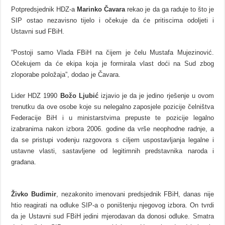
Potpredsjednik HDZ-a
Marinko Čavara
rekao je da ga raduje to što je
SIP ostao nezavisno tijelo i očekuje da će pritiscima odoljeti i
Ustavni sud FBiH.
“Postoji samo Vlada FBiH na čijem je čelu Mustafa Mujezinović.
Očekujem da će ekipa koja je formirala vlast doći na Sud zbog
zloporabe položaja”, dodao je Čavara.
Lider HDZ 1990
Božo Ljubić
izjavio je da je jedino rješenje u ovom
trenutku da ove osobe koje su nelegalno zaposjele pozicije čelništva
Federacije BiH i u ministarstvima prepuste te pozicije legalno
izabranima nakon izbora 2006. godine da vrše neophodne radnje, a
da se pristupi vođenju razgovora s ciljem uspostavljanja legalne i
ustavne vlasti, sastavljene od legitimnih predstavnika naroda i
građana.
Živko Budimir
, nezakonito imenovani predsjednik FBiH, danas nije
htio reagirati na odluke SIP-a o poništenju njegovog izbora. On tvrdi
da je Ustavni sud FBiH jedini mjerodavan da donosi odluke. Smatra