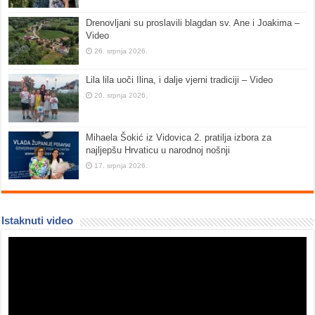
Drenovljani su proslavili blagdan sv. Ane i Joakima –
Video
26. srpnja 2026.
Lila lila uoči Ilina, i dalje vjerni tradiciji – Video
20. srpnja 2026.
Mihaela Šokić iz Vidovica 2. pratilja izbora za
najljepšu Hrvaticu u narodnoj nošnji
17. srpnja 2026.
Istaknuti video