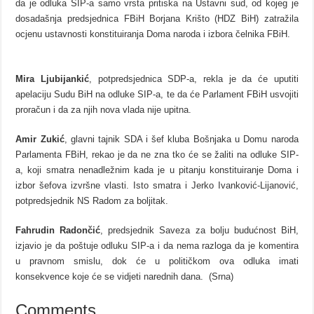
da je odluka SIP-a samo vrsta pritiska na Ustavni sud, od kojeg je
dosadašnja predsjednica FBiH Borjana Krišto (HDZ BiH) zatražila
ocjenu ustavnosti konstituiranja Doma naroda i izbora čelnika FBiH.
Mira Ljubijankić
, potpredsjednica SDP-a, rekla je da će uputiti
apelaciju Sudu BiH na odluke SIP-a, te da će Parlament FBiH usvojiti
proračun i da za njih nova vlada nije upitna.
Amir Zukić
, glavni tajnik SDA i šef kluba Bošnjaka u Domu naroda
Parlamenta FBiH, rekao je da ne zna tko će se žaliti na odluke SIP-
a, koji smatra nenadležnim kada je u pitanju konstituiranje Doma i
izbor šefova izvršne vlasti. Isto smatra i Jerko Ivanković-Lijanović,
potpredsjednik NS Radom za boljitak.
Fahrudin Radončić
, predsjednik Saveza za bolju budućnost BiH,
izjavio je da poštuje odluku SIP-a i da nema razloga da je komentira
u pravnom smislu, dok će u političkom ova odluka imati
konsekvence koje će se vidjeti narednih dana. (Srna)
Comments