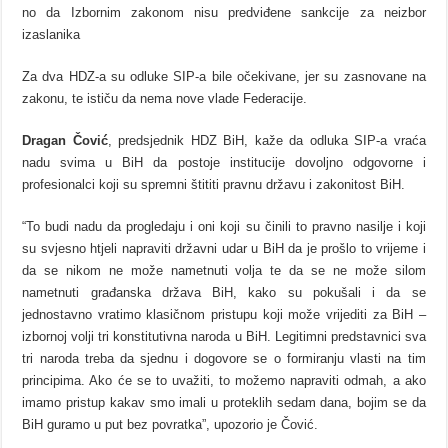
no da Izbornim zakonom nisu predviđene sankcije za neizbor
izaslanika
Za dva HDZ-a su odluke SIP-a bile očekivane, jer su zasnovane na
zakonu, te ističu da nema nove vlade Federacije.
Dragan Čović
, predsjednik HDZ BiH, kaže da odluka SIP-a vraća
nadu svima u BiH da postoje institucije dovoljno odgovorne i
profesionalci koji su spremni štititi pravnu državu i zakonitost BiH.
“To budi nadu da progledaju i oni koji su činili to pravno nasilje i koji
su svjesno htjeli napraviti državni udar u BiH da je prošlo to vrijeme i
da se nikom ne može nametnuti volja te da se ne može silom
nametnuti građanska država BiH, kako su pokušali i da se
jednostavno vratimo klasičnom pristupu koji može vrijediti za BiH –
izbornoj volji tri konstitutivna naroda u BiH. Legitimni predstavnici sva
tri naroda treba da sjednu i dogovore se o formiranju vlasti na tim
principima. Ako će se to uvažiti, to možemo napraviti odmah, a ako
imamo pristup kakav smo imali u proteklih sedam dana, bojim se da
BiH guramo u put bez povratka”, upozorio je Čović.