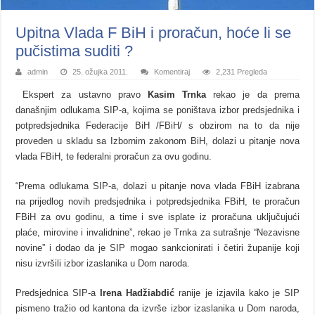
Upitna Vlada F BiH i proračun, hoće li se
pučistima suditi ?
admin
25. ožujka 2011.
Komentiraj
2,231 Pregleda
Ekspert za ustavno pravo
Kasim Trnka
rekao je da prema
današnjim odlukama SIP-a, kojima se poništava izbor predsjednika i
potpredsjednika Federacije BiH /FBiH/ s obzirom na to da nije
proveden u skladu sa Izbornim zakonom BiH, dolazi u pitanje nova
vlada FBiH, te federalni proračun za ovu godinu.
“Prema odlukama SIP-a, dolazi u pitanje nova vlada FBiH izabrana
na prijedlog novih predsjednika i potpredsjednika FBiH, te proračun
FBiH za ovu godinu, a time i sve isplate iz proračuna uključujući
plaće, mirovine i invalidnine”, rekao je Trnka za sutrašnje “Nezavisne
novine” i dodao da je SIP mogao sankcionirati i četiri županije koji
nisu izvršili izbor izaslanika u Dom naroda.
Predsjednica SIP-a
Irena Hadžiabdić
ranije je izjavila kako je SIP
pismeno tražio od kantona da izvrše izbor izaslanika u Dom naroda,