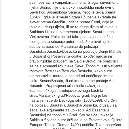
svim poznatim varijantama imenâ. Stoga, suvremena
rijeka Bosna, nije u antičkom razdoblju imala uvir u
Savu kod Bosanskoga Šamca, nego je tekla prema
Županji, gdje je između Štitara i Županje skretala na
sjever prema Gradištu, odatle prema Cerni, gdje je
uvirala u drugu rijeku, ili se ta druga rijeka ulijevala u
Bathinus i tekla suvremenom rijekom Bosut prema
Vinkovcima. Polazeći od tako postavljene antičke
hidrografske situacije autor predlaže pravolinijsku
cestovnu trasu od Marsoniae do položaja
Basutska/Basucka/Bosucka na području Donje Mahale
u Bosanskoj Posavini, a odatle također najkraćim
pravolinijskim pravcem na Saldis-Brčko, ne obazirući
se na suvremeni tok rijeke Save. Toponim u tri varijante
izgovora Basutska/Basucka/Bosucka, kako autor
pretpostavlja, morao je nastati od antičkoga imena
rijeke Bosne/Bosuta, ili od imena putne postaje Ad
Basante. Prapovijesni arheološki nalazi, ostatci
kasnoantičkoga i srednjovjekovnoga kaštela
Grad/Manželjski-grad/Repovac-grad, koji je bio
nastanjen sve do Bečkoga rata (1683-1699), utvrđeni
na položaju Basutska/Basucka/Bosucka, pružaju za
sada jake argumente za ubikaciju Ad Basante u
Basutskoj na toponimu Grad. Što se tiče ubikacije
Saldis u Soljane autor drži da je na Ptolomejevoj Quinta
Europae Tabula (Romae 1490.) antička Tuzla pogrešno