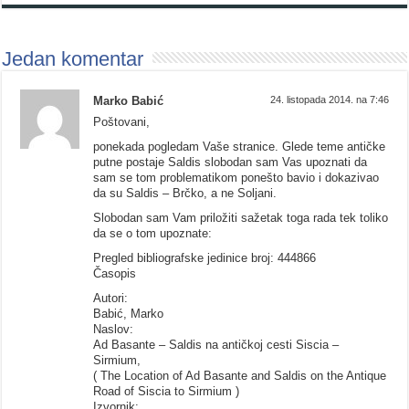
Jedan komentar
Marko Babić
24. listopada 2014. na 7:46
Poštovani,
ponekada pogledam Vaše stranice. Glede teme antičke
putne postaje Saldis slobodan sam Vas upoznati da
sam se tom problematikom ponešto bavio i dokazivao
da su Saldis – Brčko, a ne Soljani.
Slobodan sam Vam priložiti sažetak toga rada tek toliko
da se o tom upoznate:
Pregled bibliografske jedinice broj: 444866
Časopis
Autori:
Babić, Marko
Naslov:
Ad Basante – Saldis na antičkoj cesti Siscia –
Sirmium,
( The Location of Ad Basante and Saldis on the Antique
Road of Siscia to Sirmium )
Izvornik: