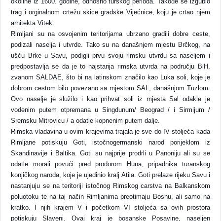
okoline iz 1600. godine, odnosno turskog perioda. Takođe se izgubio
trag i orginalnom crtežu skice gradske Vijećnice, koju je crtao njem
arhitekta Vitek.
Rimljani su na osvojenim teritorijama ubrzano gradili dobre ceste,
podizali naselja i utvrde. Tako su na današnjem mjestu Brčkog, na
ušću Brke u Savu, podigli prvu svoju rimsku utvrdu sa naseljem i
predpostavlja se da je to najstarija rimska utvrda na području BiH,
zvanom SALDAE, što bi na latinskom značilo kao Luka soli, koje je
dobrom cestom bilo povezano sa mjestom SAL, današnjom Tuzlom.
Ovo naselje je služilo i kao prihvat soli iz mjesta Sal odakle je
vodenim putem otpremana u Singdunum/ Beograd / i Sirmijum /
Sremsku Mitrovicu / a odatle kopnenim putem dalje.
Rimska vladavina u ovim krajevima trajala je sve do IV stoljeća kada
Rimljane potiskuju Goti, istočnogermanski narod porijeklom iz
Skandinavije i Baltika. Goti su najprije prodrli u Panoniju ali su se
odatle morali povući pred prodorom Huna, pripadnika turanskog
konjičkog naroda, koje je ujedinio kralj Atila. Goti prelaze rijeku Savu i
nastanjuju se na teritoriji istočnog Rimskog carstva na Balkanskom
poluotoku te na taj način Rimljanima preotimaju Bosnu, ali samo na
kratko. I njih krajem V i početkom VI stoljeća sa ovih prostora
potiskuju Slaveni. Ovaj kraj je bosanske Posavine, naseljen