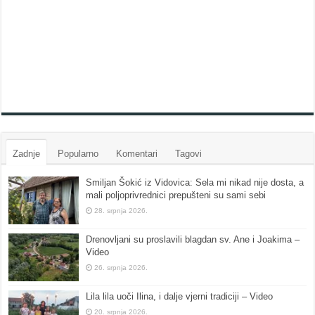
Zadnje
Popularno
Komentari
Tagovi
Smiljan Šokić iz Vidovica: Sela mi nikad nije dosta, a
mali poljoprivrednici prepušteni su sami sebi
28. srpnja 2026.
Drenovljani su proslavili blagdan sv. Ane i Joakima –
Video
26. srpnja 2026.
Lila lila uoči Ilina, i dalje vjerni tradiciji – Video
20. srpnja 2026.