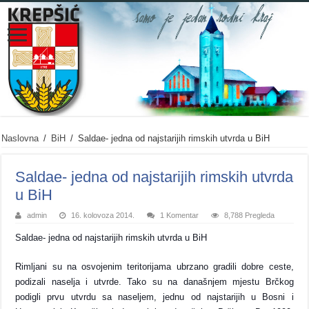
Naslovna
/
BiH
/
Saldae- jedna od najstarijih rimskih utvrda u BiH
Saldae- jedna od najstarijih rimskih utvrda
u BiH
admin
16. kolovoza 2014.
1 Komentar
8,788 Pregleda
Saldae- jedna od najstarijih rimskih utvrda u BiH
Rimljani su na osvojenim teritorijama ubrzano gradili dobre ceste,
podizali naselja i utvrde. Tako su na današnjem mjestu Brčkog
podigli prvu utvrdu sa naseljem, jednu od najstarijih u Bosni i