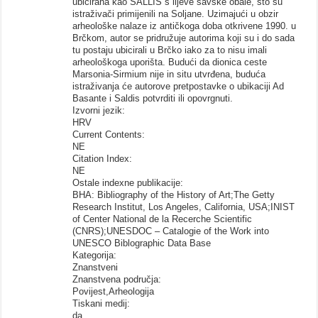
ubicirana kao SALLIS s lijeve savske obale, što su
istraživači primijenili na Soljane. Uzimajući u obzir
arheološke nalaze iz antičkoga doba otkrivene 1990. u
Brčkom, autor se pridružuje autorima koji su i do sada
tu postaju ubicirali u Brčko iako za to nisu imali
arheološkoga uporišta. Budući da dionica ceste
Marsonia-Sirmium nije in situ utvrđena, buduća
istraživanja će autorove pretpostavke o ubikaciji Ad
Basante i Saldis potvrditi ili opovrgnuti.
Izvorni jezik:
HRV
Current Contents:
NE
Citation Index:
NE
Ostale indexne publikacije:
BHA: Bibliography of the History of Art;The Getty
Research Institut, Los Angeles, California, USA;INIST
of Center National de la Recerche Scientific
(CNRS);UNESDOC – Catalogie of the Work into
UNESCO Biblographic Data Base
Kategorija:
Znanstveni
Znanstvena područja:
Povijest,Arheologija
Tiskani medij:
da