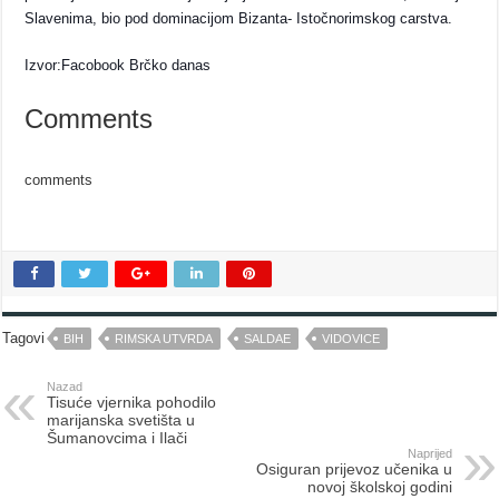
Slavenima, bio pod dominacijom Bizanta- Istočnorimskog carstva.
Izvor:Facobook Brčko danas
Comments
comments
Tagovi
BIH
RIMSKA UTVRDA
SALDAE
VIDOVICE
Nazad
Tisuće vjernika pohodilo
marijanska svetišta u
Šumanovcima i Ilači
Naprijed
Osiguran prijevoz učenika u
novoj školskoj godini