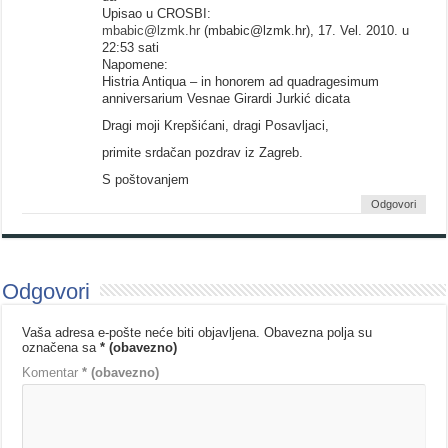
Upisao u CROSBI:
mbabic@lzmk.hr
(mbabic@lzmk.hr), 17. Vel. 2010. u
22:53 sati
Napomene:
Histria Antiqua – in honorem ad quadragesimum
anniversarium Vesnae Girardi Jurkić dicata
Dragi moji Krepšićani, dragi Posavljaci,
primite srdačan pozdrav iz Zagreb.
S poštovanjem
Odgovori
Odgovori
Vaša adresa e-pošte neće biti objavljena.
Obavezna polja su
označena sa
* (obavezno)
Komentar
* (obavezno)