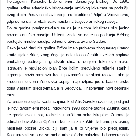
Hercegovini. Konačko brdo embrion današnjeg Brčkog. Do 1990.
godine jedino arheološko iskopavanje antičkog lokaliteta na području
ovog dijela Posavine obavljeno je na lokalitetu “Polje“ u Vidovicama,
gdje se na samoj obali Save naišlo na tragove antičkog naselja.
Do te godine predpostavljalo se da je na tom lokalitetu bilo jedino
poznato antičko naselje. Ustvari, znalo se da je na području Brčkog
postojalo rimsko naselje, odnosno utvrda, zvano Saldae.
Kako je već dugi niz godina Brčko imalo problema zbog nereguliranog
korita rijeke Brke, zbog čega je dolazilo do čestih i velikih poplava
priobalnog područja i gradskih ulica u donjem toku ove rijeke,
izgrađen je regulacioni plan Brke kojim predviđeno rušenje starih i
izgradnja novih mostova kao i pozamašni zemljani radovi. Tako je
srušena i čuvena Zenevska cuprija, napravljena jos u kasno tursko
doba vlastitim sredstvima Salih Begovića, i napravljen novi betonski
most.
Za proširenje dijela saobraćajnice kod Atik-Savske džamije, podignut
je novi dvosmjerni most. Polovinom 1990 godine tacnije 20.juna kada
se gradio ovaj most, radnici su naišli na neke iskopine. O tome je
odmah obavještena Općina i komisija za zaštitu kulturno-povjesnog
naslijeđa općine Brčko, čiji sam ja u to vrijeme bio predsjednik.
Konstatovali smo da se radi o arheološkim nalazima i dogovoreno je