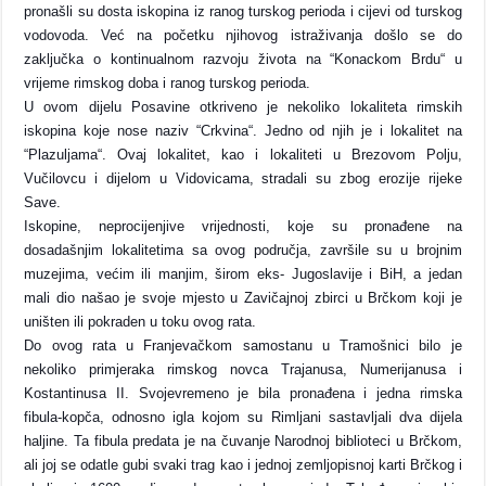
pronašli su dosta iskopina iz ranog turskog perioda i cijevi od turskog
vodovoda. Već na početku njihovog istraživanja došlo se do
zaključka o kontinualnom razvoju života na “Konackom Brdu“ u
vrijeme rimskog doba i ranog turskog perioda.
U ovom dijelu Posavine otkriveno je nekoliko lokaliteta rimskih
iskopina koje nose naziv “Crkvina“. Jedno od njih je i lokalitet na
“Plazuljama“. Ovaj lokalitet, kao i lokaliteti u Brezovom Polju,
Vučilovcu i dijelom u Vidovicama, stradali su zbog erozije rijeke
Save.
Iskopine, neprocijenjive vrijednosti, koje su pronađene na
dosadašnjim lokalitetima sa ovog područja, završile su u brojnim
muzejima, većim ili manjim, širom eks- Jugoslavije i BiH, a jedan
mali dio našao je svoje mjesto u Zavičajnoj zbirci u Brčkom koji je
uništen ili pokraden u toku ovog rata.
Do ovog rata u Franjevačkom samostanu u Tramošnici bilo je
nekoliko primjeraka rimskog novca Trajanusa, Numerijanusa i
Kostantinusa II. Svojevremeno je bila pronađena i jedna rimska
fibula-kopča, odnosno igla kojom su Rimljani sastavljali dva dijela
haljine. Ta fibula predata je na čuvanje Narodnoj biblioteci u Brčkom,
ali joj se odatle gubi svaki trag kao i jednoj zemljopisnoj karti Brčkog i