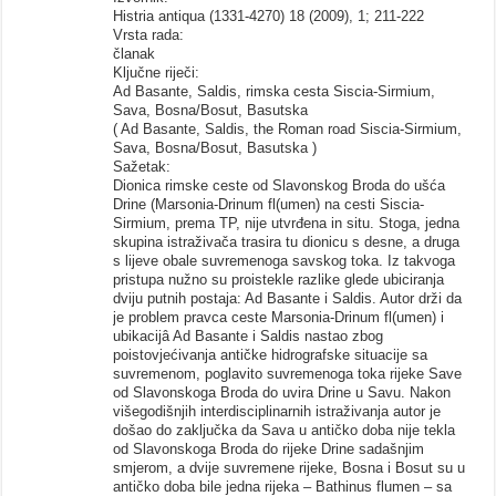
Histria antiqua (1331-4270) 18 (2009), 1; 211-222
Vrsta rada:
članak
Ključne riječi:
Ad Basante, Saldis, rimska cesta Siscia-Sirmium,
Sava, Bosna/Bosut, Basutska
( Ad Basante, Saldis, the Roman road Siscia-Sirmium,
Sava, Bosna/Bosut, Basutska )
Sažetak:
Dionica rimske ceste od Slavonskog Broda do ušća
Drine (Marsonia-Drinum fl(umen) na cesti Siscia-
Sirmium, prema TP, nije utvrđena in situ. Stoga, jedna
skupina istraživača trasira tu dionicu s desne, a druga
s lijeve obale suvremenoga savskog toka. Iz takvoga
pristupa nužno su proistekle razlike glede ubiciranja
dviju putnih postaja: Ad Basante i Saldis. Autor drži da
je problem pravca ceste Marsonia-Drinum fl(umen) i
ubikacijâ Ad Basante i Saldis nastao zbog
poistovjećivanja antičke hidrografske situacije sa
suvremenom, poglavito suvremenoga toka rijeke Save
od Slavonskoga Broda do uvira Drine u Savu. Nakon
višegodišnjih interdisciplinarnih istraživanja autor je
došao do zaključka da Sava u antičko doba nije tekla
od Slavonskoga Broda do rijeke Drine sadašnjim
smjerom, a dvije suvremene rijeke, Bosna i Bosut su u
antičko doba bile jedna rijeka – Bathinus flumen – sa