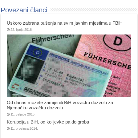
Povezani članci
Uskoro zabrana pušenja na svim javnim mjestima u FBiH
22. lipnja 2016.
Od danas možete zamijeniti BiH vozačku dozvolu za
Njemačku vozačku dozvolu
11. veljače 2015.
Korupcija u BiH, od kolijevke pa do groba
11. prosinca 2014.