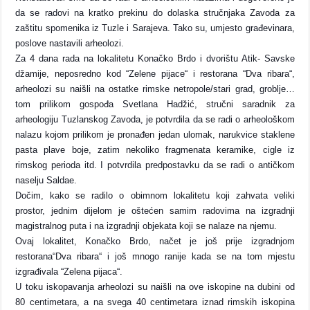
da se radovi na kratko prekinu do dolaska stručnjaka Zavoda za
zaštitu spomenika iz Tuzle i Sarajeva. Tako su, umjesto građevinara,
poslove nastavili arheolozi.
Za 4 dana rada na lokalitetu Konačko Brdo i dvorištu Atik- Savske
džamije, neposredno kod “Zelene pijace“ i restorana “Dva ribara“,
arheolozi su naišli na ostatke rimske netropole/stari grad, groblje…
tom prilikom gospođa Svetlana Hadžić, stručni saradnik za
arheologiju Tuzlanskog Zavoda, je potvrdila da se radi o arheološkom
nalazu kojom prilikom je pronađen jedan ulomak, narukvice staklene
pasta plave boje, zatim nekoliko fragmenata keramike, cigle iz
rimskog perioda itd. I potvrdila predpostavku da se radi o antičkom
naselju Saldae.
Dočim, kako se radilo o obimnom lokalitetu koji zahvata veliki
prostor, jednim dijelom je oštećen samim radovima na izgradnji
magistralnog puta i na izgradnji objekata koji se nalaze na njemu.
Ovaj lokalitet, Konačko Brdo, načet je još prije izgradnjom
restorana“Dva ribara“ i još mnogo ranije kada se na tom mjestu
izgrađivala “Zelena pijaca“.
U toku iskopavanja arheolozi su naišli na ove iskopine na dubini od
80 centimetara, a na svega 40 centimetara iznad rimskih iskopina