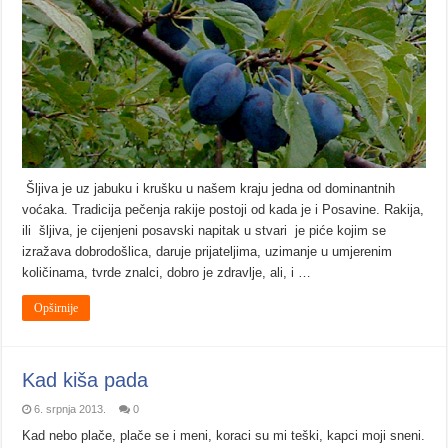
Šljiva je uz jabuku i krušku u našem kraju jedna od dominantnih
voćaka. Tradicija pečenja rakije postoji od kada je i Posavine. Rakija,
ili šljiva, je cijenjeni posavski napitak u stvari je piće kojim se
izražava dobrodošlica, daruje prijateljima, uzimanje u umjerenim
količinama, tvrde znalci, dobro je zdravlje, ali, i …
Opširnije
Kad kiša pada
6. srpnja 2013.
0
Kad nebo plače, plače se i meni, koraci su mi teški, kapci moji sneni.