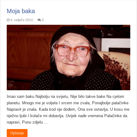
Moja baka
4. veljače 2014.
0
Imao sam baku Najbolju na svijetu, Nije bilo takve bake Na cjelom
planetu. Mnogo me je voljela I srcem me zvala, Ponajbolje palačinke
Napravit je znala. Kada kod nje dođem, Ona sve ostavlja, U kosu me
nježno ljubi I kolače mi dobavlja. Uvijek nađe vremena Palačinke da
napravi, Punu zdjelu …
Opširnije