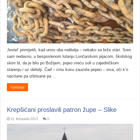
Jestel’ primijetili, kad umru oba roditelja – nekako se brže stári. Sreo
sam nedavno, u besposlenom lutanju Lončarskom pijacom, školskog
skim bi, da je bilo po Božijem, pojeo vreću soli u zajedničkom
starenju i uz obitelji. Čađ – crnu kosu zauzela pepeo – siva, oči k’o
nacrtane pa izbrisane pa …
Opširnije
Krepšićani proslavili patron župe – Slike
11. listopada 2013.
0