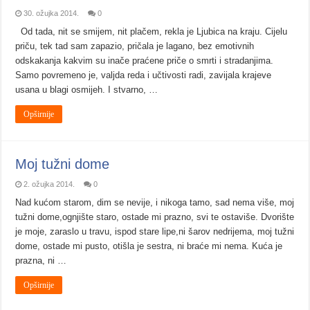
30. ožujka 2014.
0
Od tada, nit se smijem, nit plačem, rekla je Ljubica na kraju. Cijelu
priču, tek tad sam zapazio, pričala je lagano, bez emotivnih
odskakanja kakvim su inače praćene priče o smrti i stradanjima.
Samo povremeno je, valjda reda i učtivosti radi, zavijala krajeve
usana u blagi osmijeh. I stvarno, …
Opširnije
Moj tužni dome
2. ožujka 2014.
0
Nad kućom starom, dim se nevije, i nikoga tamo, sad nema više, moj
tužni dome,ognjište staro, ostade mi prazno, svi te ostaviše. Dvorište
je moje, zaraslo u travu, ispod stare lipe,ni šarov nedrijema, moj tužni
dome, ostade mi pusto, otišla je sestra, ni braće mi nema. Kuća je
prazna, ni …
Opširnije