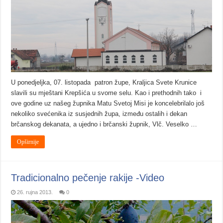
U ponedjeljka, 07. listopada patron župe, Kraljica Svete Krunice
slavili su mještani Krepšića u svome selu. Kao i prethodnih tako i
ove godine uz našeg župnika Matu Svetoj Misi je koncelebrilalo još
nekoliko svećenika iz susjednih župa, između ostalih i dekan
brčanskog dekanata, a ujedno i brčanski župnik, Vlč. Veselko …
Opširnije
Tradicionalno pečenje rakije -Video
26. rujna 2013.
0