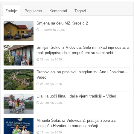
Zadnje
Popularno
Komentari
Tagovi
Smjena na čelu MZ Krepšić 2
7. kolovoza 2026.
Smiljan Šokić iz Vidovica: Sela mi nikad nije dosta, a
mali poljoprivrednici prepušteni su sami sebi
28. srpnja 2026.
Drenovljani su proslavili blagdan sv. Ane i Joakima –
Video
26. srpnja 2026.
Lila lila uoči Ilina, i dalje vjerni tradiciji – Video
20. srpnja 2026.
Mihaela Šokić iz Vidovica 2. pratilja izbora za
najljepšu Hrvaticu u narodnoj nošnji
17. srpnja 2026.