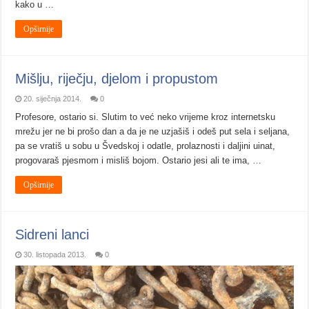
kako u …
Opširnije
Mišlju, riječju, djelom i propustom
20. siječnja 2014.
0
Profesore, ostario si. Slutim to već neko vrijeme kroz internetsku
mrežu jer ne bi prošo dan a da je ne uzjašiš i odeš put sela i seljana,
pa se vratiš u sobu u Švedskoj i odatle, prolaznosti i daljini uinat,
progovaraš pjesmom i misliš bojom. Ostario jesi ali te ima, …
Opširnije
Sidreni lanci
30. listopada 2013.
0