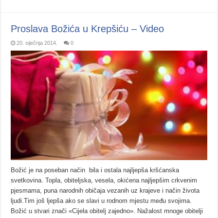
Proslava Božića u Krepšiću – Video
20. siječnja 2014.
0
Božić je na poseban način bila i ostala najljepša kršćanska
svetkovina. Topla, obiteljska, vesela, okićena najljepšim crkvenim
pjesmama, puna narodnih običaja vezanih uz krajeve i način života
ljudi.Tim još ljepša ako se slavi u rodnom mjestu među svojima.
Božić u stvari znači «Cijela obitelj zajedno». Nažalost mnoge obitelji