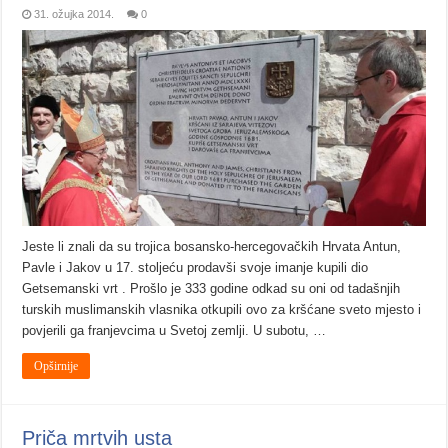
31. ožujka 2014.
0
Jeste li znali da su trojica bosansko-hercegovačkih Hrvata Antun,
Pavle i Jakov u 17. stoljeću prodavši svoje imanje kupili dio
Getsemanski vrt . Prošlo je 333 godine odkad su oni od tadašnjih
turskih muslimanskih vlasnika otkupili ovo za kršćane sveto mjesto i
povjerili ga franjevcima u Svetoj zemlji. U subotu, …
Opširnije
Priča mrtvih usta