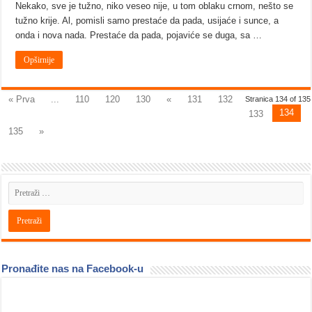
Nekako, sve je tužno, niko veseo nije, u tom oblaku crnom, nešto se
tužno krije. Al, pomisli samo prestaće da pada, usijaće i sunce, a
onda i nova nada. Prestaće da pada, pojaviće se duga, sa …
Opširnije
« Prva
...
110
120
130
«
131
132
Stranica 134 of 135
134
133
135
»
Pronađite nas na Facebook-u