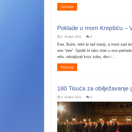
Opširnije
Poklade u mom Krepšiću – 
5. ožujka 2011.
0
Eee, Bože, rekli bi tad stariji, a meni sad d
ono “eee”. Sjedili bi tako stari u ove pokla
refu, odvaljivali kroz sobu, dim i …
Opširnije
180 Tisuća za obilježavanje g
4. ožujka 2011.
0