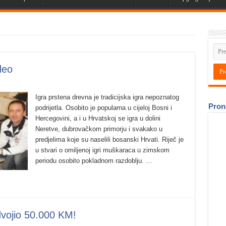
deo
Igra prstena drevna je tradicijska igra nepoznatog
Pron
podrijetla. Osobito je popularna u cijeloj Bosni i
Hercegovini, a i u Hrvatskoj se igra u dolini
Neretve, dubrovačkom primorju i svakako u
predjelima koje su naselili bosanski Hrvati. Riječ je
u stvari o omiljenoj igri muškaraca u zimskom
periodu osobito pokladnom razdoblju. …
dvojio 50.000 KM!