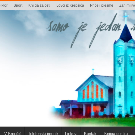
lklor
Sport
Knjiga žalosti
Lovci iz Krepšića
Priče i pjesme
Zanimljivo
TV Krepšić
Telefonski imenik
Linkovi
Kontakt
Knjiga gostiju