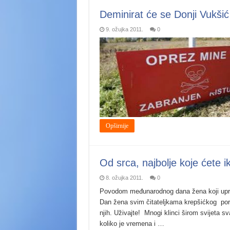
Deminirat će se Donji Vukšić 
9. ožujka 2011.
0
Opširnije
Od srca, najbolje koje ćete i
8. ožujka 2011.
0
Povodom međunarodnog dana žena koji uprav
Dan žena svim čitateljkama krepšićkog por
njih. Uživajte! Mnogi klinci širom svijeta sv
koliko je vremena i …