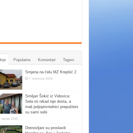
nje
Popularno
Komentari
Tagovi
Smjena na čelu MZ Krepšić 2
7. kolovoza 2026.
Smiljan Šokić iz Vidovica:
Sela mi nikad nije dosta, a
mali poljoprivrednici prepušteni
su sami sebi
. srpnja 2026.
Drenovljani su proslavili