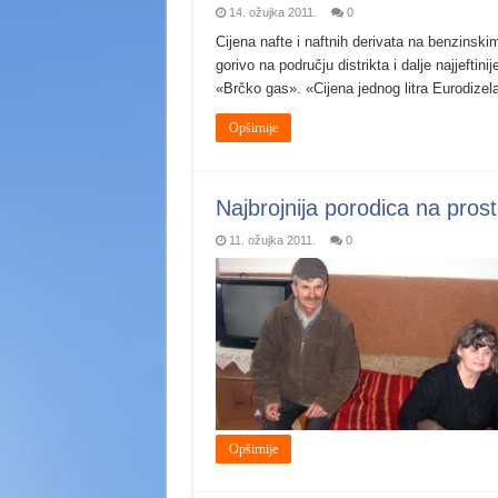
14. ožujka 2011.
0
Cijena nafte i naftnih derivata na benzinskim
gorivo na području distrikta i dalje najjeftin
«Brčko gas». «Cijena jednog litra Eurodiz
Opširnije
Najbrojnija porodica na prost
11. ožujka 2011.
0
Opširnije