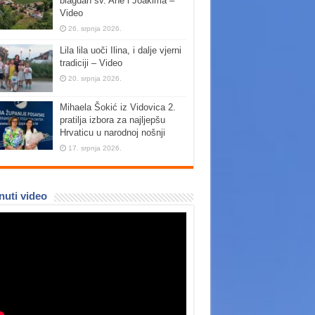
blagdan sv. Ane i Joakima –
Video
26. srpnja 2026.
Lila lila uoči Ilina, i dalje vjerni
tradiciji – Video
20. srpnja 2026.
Mihaela Šokić iz Vidovica 2.
pratilja izbora za najljepšu
Hrvaticu u narodnoj nošnji
17. srpnja 2026.
nuti video