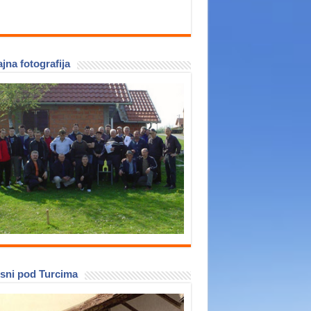
jna fotografija
sni pod Turcima