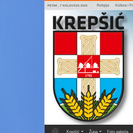
Religija
Kultura i Fo
PETAK , 7 KOLOVOZA 2026
Krepšić
Župa
Foto galerija