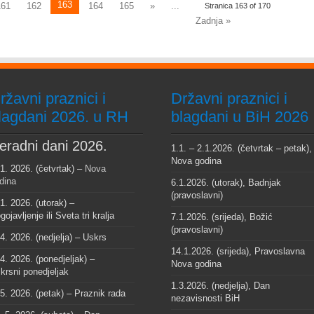
163
161
162
164
165
»
...
Stranica 163 of 170
Zadnja »
ržavni praznici i
Državni praznici i
lagdani 2026. u RH
blagdani u BiH 2026
eradni dani 2026.
1.1. – 2.1.2026. (četvrtak – petak),
Nova godina
 1. 2026. (četvrtak) –
Nova
dina
6.1.2026. (utorak), Badnjak
(pravoslavni)
 1. 2026. (utorak) –
gojavljenje ili Sveta tri kralja
7.1.2026. (srijeda), Božić
(pravoslavni)
 4. 2026. (nedjelja) – Uskrs
14.1.2026. (srijeda), Pravoslavna
 4. 2026. (ponedjeljak) –
Nova godina
krsni ponedjeljak
1.3.2026. (nedjelja), Dan
 5. 2026. (petak) – Praznik rada
nezavisnosti BiH