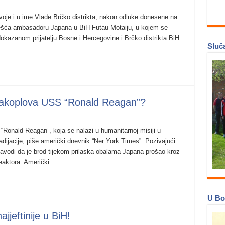
svoje i u ime Vlade Brčko distrikta, nakon odluke donesene na
učešća ambasadoru Japana u BiH Futau Motaiju, u kojem se
dokazanom prijatelju Bosne i Hercegovine i Brčko distrikta BiH
Sluča
akoplova USS “Ronald Reagan”?
onald Reagan”, koja se nalazi u humanitarnoj misiji u
ijacije, piše američki dnevnik “Ner York Times”. Pozivajući
avodi da je brod tijekom prilaska obalama Japana prošao kroz
reaktora. Američki …
U Bo
ajjeftinije u BiH!