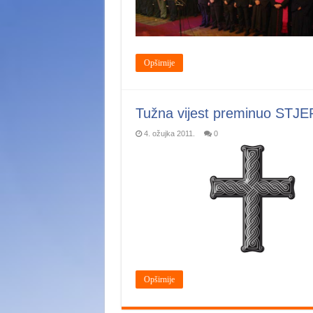
Opširnije
Tužna vijest preminuo ST
4. ožujka 2011.
0
Opširnije