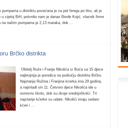
 pumpama u distriktu povećana je za pet feniga po litru, ali je
ije u cijeloj BiH, potvrdio nam je danas Đorđe Kojić, vlasnik firme
ela na našim pumpama je 2,13 maraka, dok …
oru Brčko distrikta
Obitelj Ruže i Franje Nikolića iz Boća sa 15 djece
najbrojnija je porodica na području distrikta Brčko.
Najstarija Ružina i Franjina kćerka ima 29 godina,
a najmlađi sin 11. Četvoro djece Nikolića ide u
osnovnu školu, dok su dvoje srednjoškolci. Tri
najstarije kćerke su udate. Nikolići imaju sedam
kćeri i …