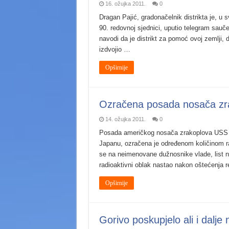
16. ožujka 2011.
0
Dragan Pajić, gradonačelnik distrikta je, u 
90. redovnoj sjednici, uputio telegram sa
navodi da je distrikt za pomoć ovoj zemlji, 
izdvojio …
Opširnije
Ozračena posada nosača zr
14. ožujka 2011.
0
Posada američkog nosača zrakoplova USS “R
Japanu, ozračena je određenom količinom rad
se na neimenovane dužnosnike vlade, list n
radioaktivni oblak nastao nakon oštećenja 
Opširnije
Gorivo poskupjelo ali i dalje n