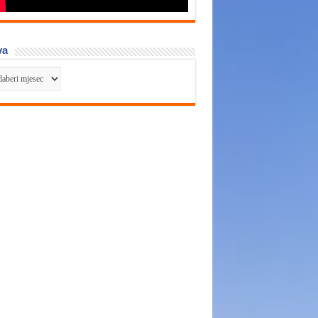
va
va