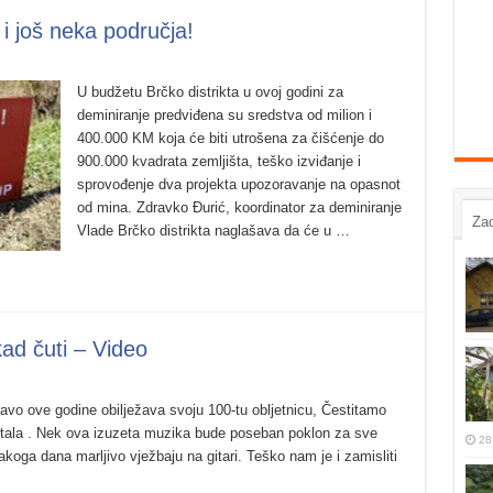
i još neka područja!
U budžetu Brčko distrikta u ovoj godini za
deminiranje predviđena su sredstva od milion i
400.000 KM koja će biti utrošena za čišćenje do
900.000 kvadrata zemljišta, teško izviđanje i
sprovođenje dva projekta upozoravanje na opasnot
od mina. Zdravko Đurić, koordinator za deminiranje
Zad
Vlade Brčko distrikta naglašava da će u …
kad čuti – Video
o ove godine obilježava svoju 100-tu obljetnicu, Čestitamo
tala . Nek ova izuzeta muzika bude poseban poklon za sve
28
akoga dana marljivo vježbaju na gitari. Teško nam je i zamisliti