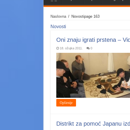
Naslovna
/
Novosti
page 163
Novosti
Oni znaju igrati prstena – Vi
18. ožujka 2011.
0
Opširnije
Distrikt za pomoć Japanu iz