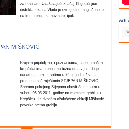
za novinare. Uvažavajući značaj 11-godišnjice
distrikta lokalna Vlada je ove godine, naglašeno je
na konferenciji za novinare, ipak …
Arhi
Arhi
JEPAN MIŠKOVIĆ
Brojnim prijateljima, i poznanicima, napose našim
krepšićanima prenosimo tužna srca vijest da je
danas u jutarnjim satima u 79-oj godini života
preminuo naš mještanin STJEPAN MIŠKOVIĆ.
Sahrana pokojnog Stjepana obavit će se sutra u
subotu 05.03.2011. godine na mjesnom groblju u
Krepšiću. Iz dvorišta ožalošćene obitelji Mišković
povorka prema groblju …