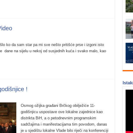
Video
ošlo ko da sam star pa mi sve nešto pritišće prse i izgoni isto
dne dane na sijelu u nekoj od susjednih kuća i svako malo, kao
Istak
odišnjice !
Osmog ožijka građani Brčkog obilježiće 11-
godišnjicu uspostave ove lokalne zajednice kao
distrikta BiH, a o petodnevnim programskim
sadržajima i manifestacijama tim povodom, danas
je u sjedištu lokalne Vlade bilo riječi na konferenciji