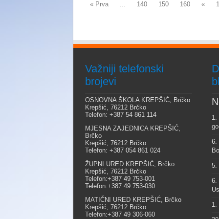
« Prva
...
140
150
160
«
Važniji telefonski
D
brojevi
b
OSNOVNA ŠKOLA KREPŠIĆ, Brčko
N
Krepšić, 76212 Brčko
Telefon: +387 54 861 114
1.
go
MJESNA ZAJEDNICA KREPŠIĆ,
Brčko
6.
Krepšić, 76212 Brčko
Telefon: +387 054 861 024
Bo
ŽUPNI URED KREPŠIĆ, Brčko
5.
Krepšić, 76212 Brčko
Telefon:+387 49 753-001
6.
Telefon:+387 49 753-030
Us
MATIČNI URED KREPŠIĆ, Brčko
1.
Krepšić, 76212 Brčko
Telefon:+387 49 306-060